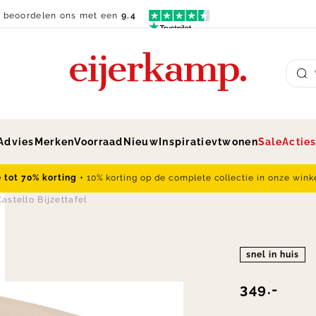
n beoordelen ons met een
9.4
Su
Advies
Merken
Voorraad
Nieuw
Inspiratie
vtwonen
Sale
Actie
e tot 70% korting
+ 10% korting op de complete collectie in onze wink
astello Bijzettafel
snel in huis
349.-