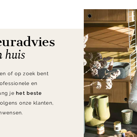
euradvies
n huis
en of op zoek bent
ofessionele en
vang je
het beste
olgens onze klanten,
nwensen.