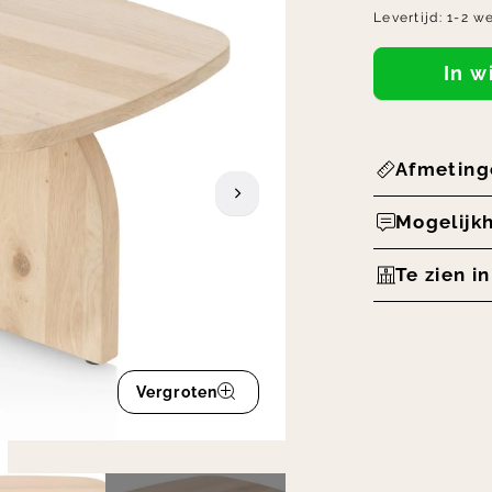
Levertijd:
1-2 w
In 
Afmeting
Mogelijk
Te zien i
Vergroten