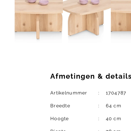
Afmetingen
&
detail
Artikelnummer
1704787
Breedte
64 cm
Hoogte
40 cm