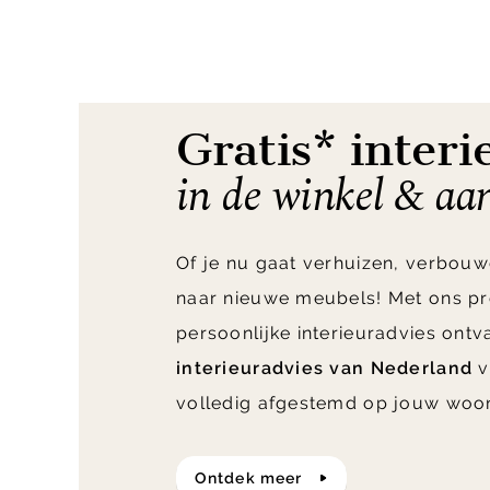
1
of
5
Gratis* interi
in de winkel & aa
Of je nu gaat verhuizen, verbouw
naar nieuwe meubels! Met ons pr
persoonlijke interieuradvies ont
interieuradvies van Nederland
v
volledig afgestemd op jouw woo
ontdek meer