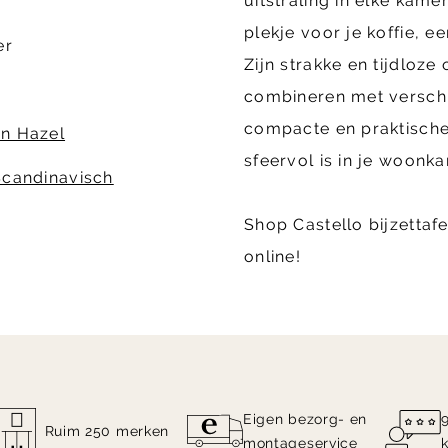
uitstraling in elke kame
plekje voor je koffie, 
er
Zijn strakke en tijdloz
combineren met verschi
compacte en praktische 
n Hazel
sfeervol is in je woonk
Scandinavisch
Shop Castello bijzettaf
online!
Eigen bezorg- en
Ruim 250 merken
montageservice