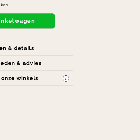
eken
winkelwagen
en & details
heden & advies
n onze winkels