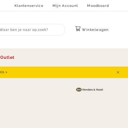
Klantenservice
Mijn Account
Moodboard
Winkelwagen
bmit search
s
Outlet
els >
Sluit