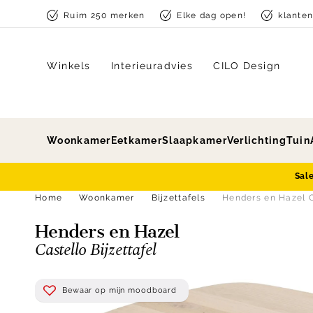
Skip to content
Ruim 250 merken
Elke dag open!
klante
Winkels
Interieuradvies
CILO Design
Woonkamer
Eetkamer
Slaapkamer
Verlichting
Tuin
Sal
Home
Woonkamer
Bijzettafels
Henders en Hazel C
Henders en Hazel
Castello Bijzettafel
Bewaar op mijn moodboard