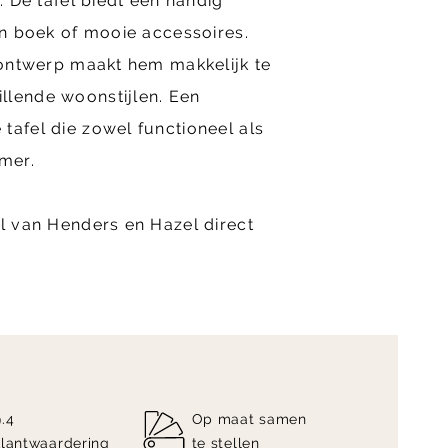
r. De tafel biedt een handig
een boek of mooie accessoires.
e ontwerp maakt hem makkelijk te
llende woonstijlen. Een
tafel die zowel functioneel als
amer.
el van Henders en Hazel direct
9.4
Op maat samen
klantwaardering
te stellen