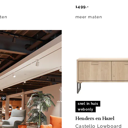
1499.-
ten
meer maten
snel in huis
webonly
Henders en Hazel
Castello Lowboard