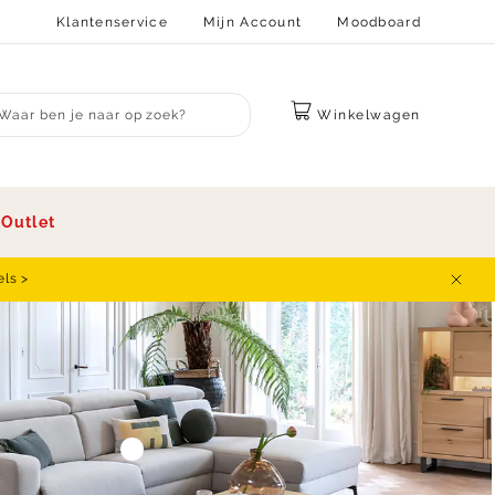
Klantenservice
Mijn Account
Moodboard
Winkelwagen
bmit search
s
Outlet
els >
Sluit