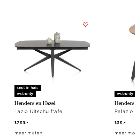
snel in huis
webonly
webonly
Henders en Hazel
Henders 
Lazio Uitschuiftafel
Palazio 
1799.-
129.-
meer maten
meer mo