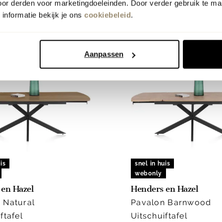
oor derden voor marketingdoeleinden. Door verder gebruik te ma
informatie bekijk je ons
cookiebeleid
.
Aanpassen
is
snel in huis
webonly
en Hazel
Henders en Hazel
 Natural
Pavalon Barnwood
ftafel
Uitschuiftafel