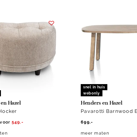
snel in huis
webonly
en Hazel
Henders en Hazel
Hocker
Pavarotti Barnwood E
voor
549.-
699.-
ten
meer maten