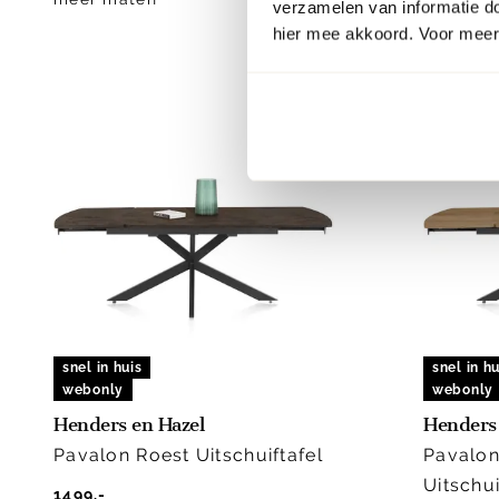
verzamelen van informatie d
hier mee akkoord. Voor meer 
snel in huis
snel in hu
webonly
webonly
Henders en Hazel
Henders 
Pavalon Roest Uitschuiftafel
Pavalon
Uitschui
1499.-