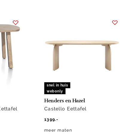
snel in huis
webonly
Henders en Hazel
ettafel
Castello Eettafel
1399.-
meer maten