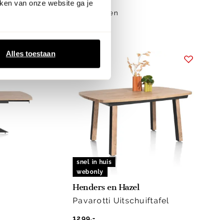
ken van onze website ga je
meer maten
Alles toestaan
snel in huis
webonly
Henders en Hazel
Pavarotti Uitschuiftafel
1299.-