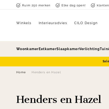
Skip to content
Ruim 250 merken
Elke dag open!
klante
Winkels
Interieuradvies
CILO Design
Woonkamer
Eetkamer
Slaapkamer
Verlichting
Tuin
Sal
Home
Henders en Hazel
Henders en Hazel