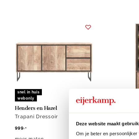
snel in huis
snel in hu
webonly
webonly
Henders en Hazel
Henders 
Trapani Dressoir
Trapani
Deze website maakt gebruik
999.-
1499.-
Om je beter en persoonlijker
meer maten
meer ma