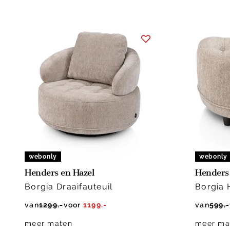
webonly
webonly
Henders en Hazel
Henders 
Borgia Draaifauteuil
Borgia 
van
1299.-
voor
1199.-
van
599.-
meer maten
meer ma