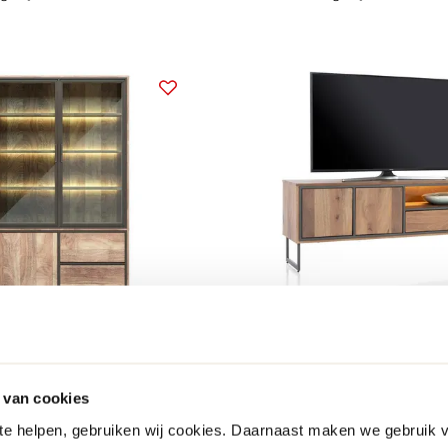
is
snel in huis
webonly
en Hazel
Henders en Hazel
 Buffetkast
Trapani Lowboard
 van cookies
799.-
 te helpen, gebruiken wij cookies. Daarnaast maken we gebruik 
ten
meer maten