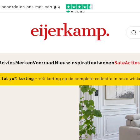
n beoordelen ons met een
9.4
Su
Advies
Merken
Voorraad
Nieuw
Inspiratie
vtwonen
Sale
Actie
e tot 70% korting
+ 10% korting op de complete collectie in onze wink