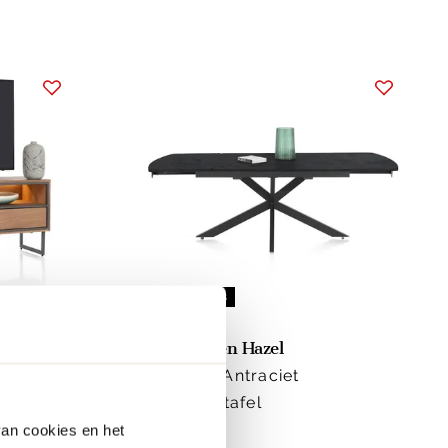
snel in huis
webonly
Henders en Hazel
Pavalon Antraciet
Uitschuiftafel
van cookies en het
1499.-