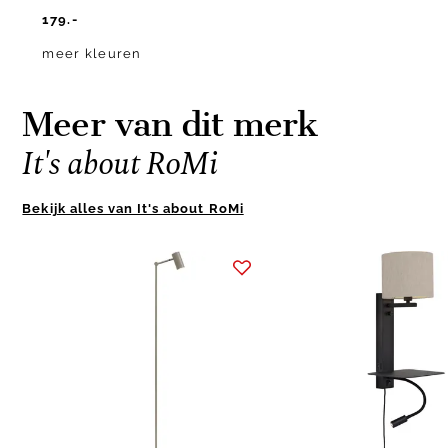
179.-
meer kleuren
Meer van dit merk
It's about RoMi
Bekijk alles van It's about RoMi
Item
1
of
3