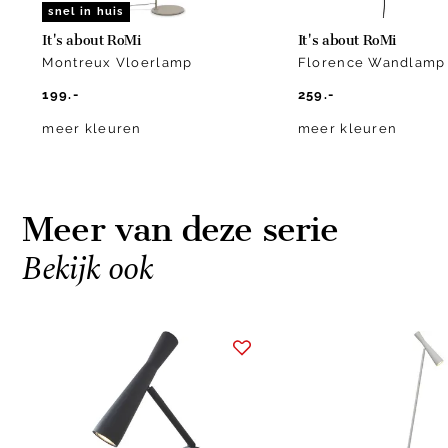
snel in huis
It's about RoMi
It's about RoMi
Montreux Vloerlamp
Florence Wandlamp
199.-
259.-
meer kleuren
meer kleuren
Meer van deze serie
Bekijk ook
Item
1
of
8