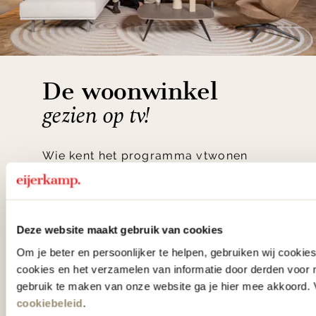
De woonwinkel
gezien op tv!
Wie kent het programma vtwonen
'Weer verliefd op je huis' niet? We
hebben met liefde de mooiste woon-,
slaap- en designcollecties
Deze website maakt gebruik van cookies
samengesteld met de mooiste
Om je beter en persoonlijker te helpen, gebruiken wij cooki
klassiekers en de nieuwste ontwerpen
cookies en het verzamelen van informatie door derden voor 
gebruik te maken van onze website ga je hier mee akkoord. V
in verrassende materialen en kleuren!
cookiebeleid
.