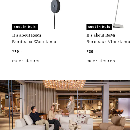
snel in huis
snel in huis
It's about RoMi
It's about RoMi
Bordeaux Wandlamp
Bordeaux Vloerlam
119.-
239.-
meer kleuren
meer kleuren