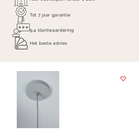
Tot 7 jaar garantie
9.4 klantwaardering
Het beste advies
Item
1
of
5