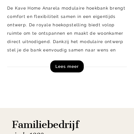
De Kave Home Anarela modulaire hoekbank brengt
comfort en flexibiliteit samen in een eigentijds
ontwerp. De royale hoekopstelling biedt volop
ruimte om te ontspannen en maakt de woonkamer
direct uitnodigend. Dankzij het modulaire ontwerp
stel je de bank eenvoudig samen naar wens en
past deze moeiteloos binnen verschillende
Lees meer
interieurstijlen. De afneembare hoes zorgt
daarnaast voor extra gemak in dagelijks gebruik.
Shop de Kave Home Anarela modulaire hoekbank
direct online!
Let op! Dit product is een zelfmontage artikel en
Familiebedrijf
wordt in losse onderdelen, inclusief handleiding,
schroeven en beslag geleverd.