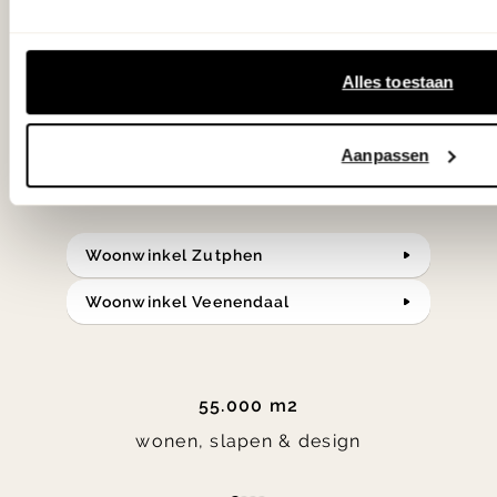
samengesteld met de mooiste
klassiekers en de nieuwste ontwerpen
Alles toestaan
in verrassende materialen en kleuren!
Aanpassen
Bekijk onze openingstijden en
bereken je route.
Woonwinkel Zutphen
Woonwinkel Veenendaal
55.000 m2
wonen, slapen & design
Item