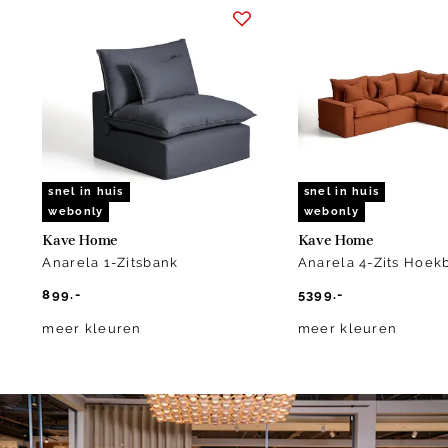
1
of
10
snel in huis
snel in huis
webonly
webonly
Kave Home
Kave Home
Anarela 1-Zitsbank
Anarela 4-Zits Hoek
899.-
5399.-
meer kleuren
meer kleuren