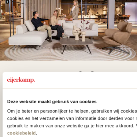
De woonwinkel
gezien op tv!
Deze website maakt gebruik van cookies
Wie kent het programma vtwonen
Om je beter en persoonlijker te helpen, gebruiken wij cooki
'Weer verliefd op je huis' niet? We
cookies en het verzamelen van informatie door derden voor 
hebben met liefde de mooiste woon-,
gebruik te maken van onze website ga je hier mee akkoord. V
slaap- en designcollecties
cookiebeleid
.