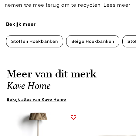
nemen we mee terug om te recyclen.
Lees meer
Bekijk meer
Stoffen Hoekbanken
Beige Hoekbanken
Sto
Meer van dit merk
Kave Home
Bekijk alles van Kave Home
Item
1
of