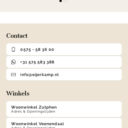
item
item
item
item
1
0
1
2
3
of
4
Contact
0575 - 58 36 00
+31 575 583 388
info@eijerkamp.nl
Winkels
Woonwinkel Zutphen
Adres & Openingstijden
Woonwinkel Veenendaal