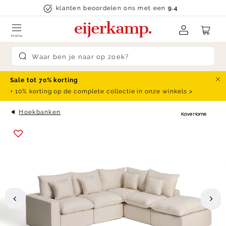
Skip to content
klanten beoordelen ons met een
9.4
menu
Submit search
Sale tot 70% korting
Slu
+ 10% korting op de complete collectie in onze winkels >
Hoekbanken