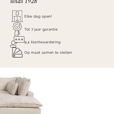
sinds 1928
Elke dag open!
Tot 7 jaar garantie
9.4 klantwaardering
Op maat samen te stellen
Item
1
of
5