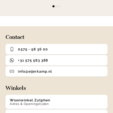
Item
item
item
item
item
1
0
1
2
3
of
4
Contact
0575 - 58 36 00
+31 575 583 388
info@eijerkamp.nl
Winkels
Woonwinkel Zutphen
Adres & Openingstijden