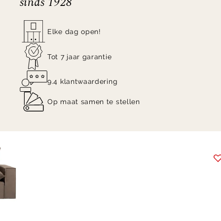
sinds 1928
schroeven en beslag geleverd.
Elke dag open!
Tot 7 jaar garantie
9.4 klantwaardering
Op maat samen te stellen
Item
1
of
4