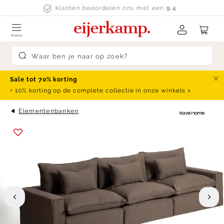
Skip to content
klanten beoordelen ons met een
9.4
menu
Submit search
Sale tot 70% korting
Slu
+ 10% korting op de complete collectie in onze winkels >
Elementenbanken