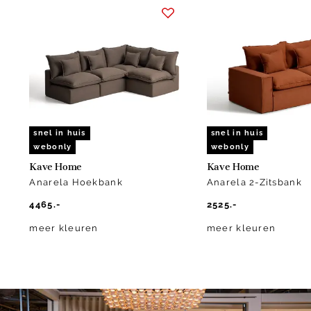
1
of
10
snel in huis
snel in huis
webonly
webonly
Kave Home
Kave Home
Anarela Hoekbank
Anarela 2-Zitsbank
4465.-
2525.-
meer kleuren
meer kleuren