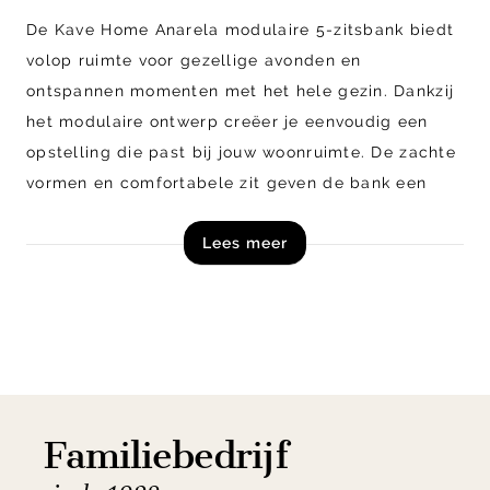
De Kave Home Anarela modulaire 5-zitsbank biedt
volop ruimte voor gezellige avonden en
ontspannen momenten met het hele gezin. Dankzij
het modulaire ontwerp creëer je eenvoudig een
opstelling die past bij jouw woonruimte. De zachte
vormen en comfortabele zit geven de bank een
uitnodigende uitstraling, terwijl de afneembare
Lees meer
hoes extra praktisch is in dagelijks gebruik.
Verkrijgbaar in meerdere kleuren voor een stijlvolle
match met jouw interieur.
Shop de Kave Home Anarela modulaire 5-zitsbank
direct online!
Familiebedrijf
Let op! Dit product is een zelfmontage artikel en
wordt in losse onderdelen, inclusief handleiding,