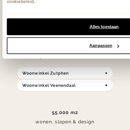
cookiebeleid
.
slaap- en designcollecties
samengesteld met de mooiste
klassiekers en de nieuwste ontwerpen
Alles toestaan
in verrassende materialen en kleuren!
Aanpassen
Bekijk onze openingstijden en
bereken je route.
Woonwinkel Zutphen
Woonwinkel Veenendaal
55.000 m2
wonen, slapen & design