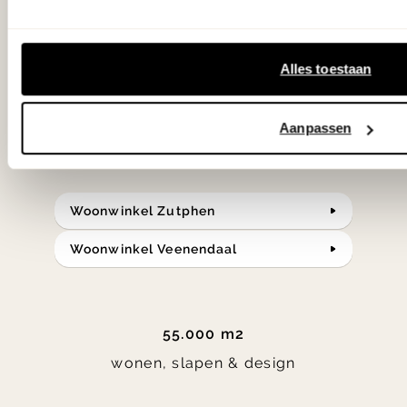
samengesteld met de mooiste
klassiekers en de nieuwste ontwerpen
Alles toestaan
in verrassende materialen en kleuren!
Aanpassen
Bekijk onze openingstijden en
bereken je route.
Woonwinkel Zutphen
Woonwinkel Veenendaal
55.000 m2
wonen, slapen & design
Item