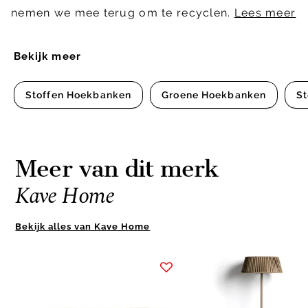
nemen we mee terug om te recyclen.
Lees meer
Bekijk meer
Stoffen Hoekbanken
Groene Hoekbanken
St
Meer van dit merk
Kave Home
Bekijk alles van Kave Home
Item
1
of