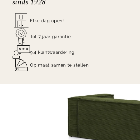
sinds 1928
schroeven en beslag geleverd.
Elke dag open!
Tot 7 jaar garantie
9.4 klantwaardering
Op maat samen te stellen
Item
1
of
4