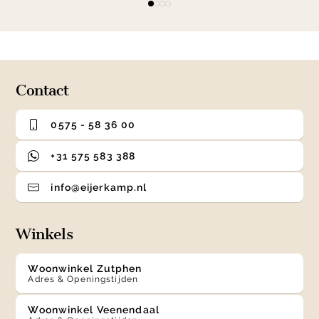
item
item
item
item
1
0
1
2
3
of
4
Contact
0575 - 58 36 00
+31 575 583 388
info@eijerkamp.nl
Winkels
Woonwinkel Zutphen
Adres & Openingstijden
Woonwinkel Veenendaal