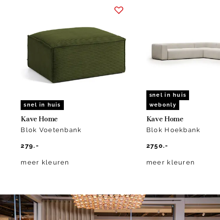
1
of
10
snel in huis
snel in huis
webonly
Kave Home
Kave Home
Blok Voetenbank
Blok Hoekbank
279.-
2750.-
meer kleuren
meer kleuren