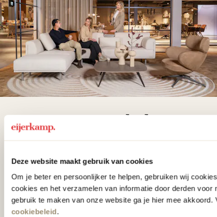
De woonwinkel
gezien op tv!
Deze website maakt gebruik van cookies
Wie kent het programma vtwonen
Om je beter en persoonlijker te helpen, gebruiken wij cooki
'Weer verliefd op je huis' niet? We
cookies en het verzamelen van informatie door derden voor 
hebben met liefde de mooiste woon-,
gebruik te maken van onze website ga je hier mee akkoord. V
slaap- en designcollecties
cookiebeleid
.