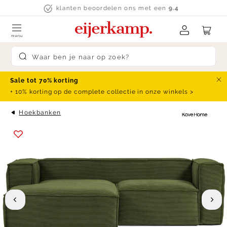
Skip to content
klanten beoordelen ons met een
9.4
menu
Submit search
Sale tot 70% korting
Slu
+ 10% korting op de complete collectie in onze winkels >
Hoekbanken