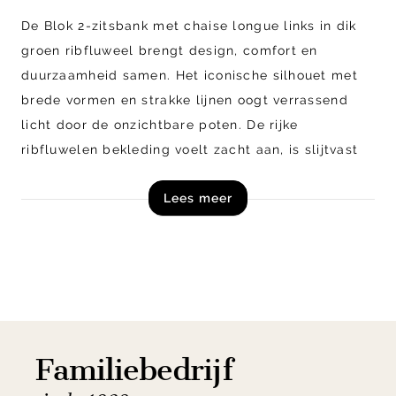
De Blok 2-zitsbank met chaise longue links in dik
groen ribfluweel brengt design, comfort en
duurzaamheid samen. Het iconische silhouet met
brede vormen en strakke lijnen oogt verrassend
licht door de onzichtbare poten. De rijke
ribfluwelen bekleding voelt zacht aan, is slijtvast
en blijft mooi, ook bij intensief gebruik. De royale
Lees meer
chaise longue biedt alle ruimte om languit te
ontspannen, alleen of samen.
Shop de Blok 2-zitsbank uit de Kave Home
collectie nu online!
Let op! Dit product is een zelfmontage artikel en
Familiebedrijf
wordt in losse onderdelen, inclusief handleiding,