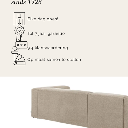
sinds 1928
wordt in losse onderdelen, inclusief handleiding,
schroeven en beslag geleverd.
Elke dag open!
Tot 7 jaar garantie
9.4 klantwaardering
Op maat samen te stellen
Item
1
of
4