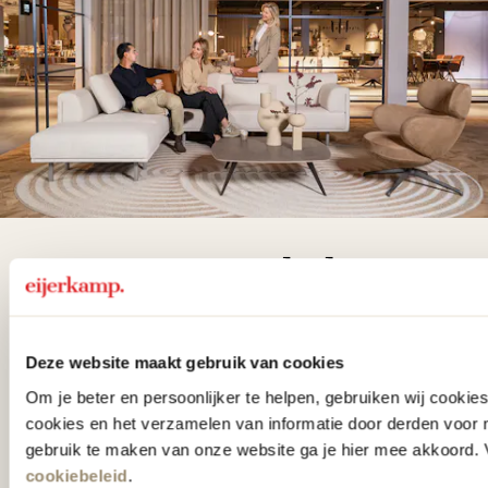
De woonwinkel
gezien op tv!
Deze website maakt gebruik van cookies
Wie kent het programma vtwonen
Om je beter en persoonlijker te helpen, gebruiken wij cooki
'Weer verliefd op je huis' niet? We
cookies en het verzamelen van informatie door derden voor 
hebben met liefde de mooiste woon-,
gebruik te maken van onze website ga je hier mee akkoord. V
slaap- en designcollecties
cookiebeleid
.