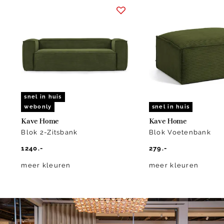
1
of
10
snel in huis
webonly
snel in huis
Kave Home
Kave Home
Blok 2-Zitsbank
Blok Voetenbank
1240.-
279.-
meer kleuren
meer kleuren