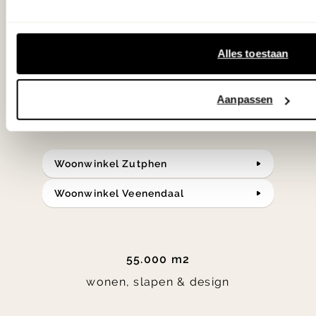
samengesteld met de mooiste
klassiekers en de nieuwste ontwerpen
Alles toestaan
in verrassende materialen en kleuren!
Aanpassen
Bekijk onze openingstijden en
bereken je route.
Woonwinkel Zutphen
Woonwinkel Veenendaal
55.000 m2
wonen, slapen & design
Item