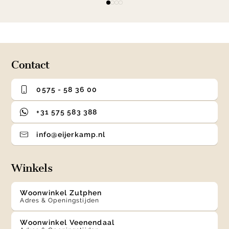
item
item
item
item
1
0
1
2
3
of
4
Contact
0575 - 58 36 00
+31 575 583 388
info@eijerkamp.nl
Winkels
Woonwinkel Zutphen
Adres & Openingstijden
Woonwinkel Veenendaal