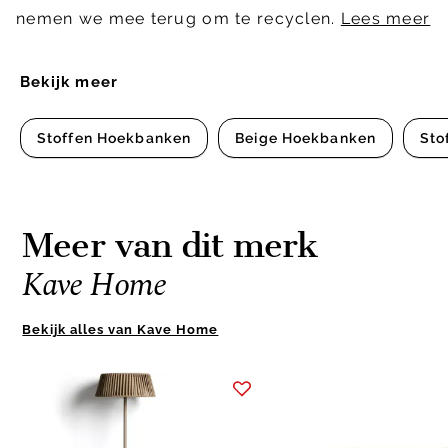
nemen we mee terug om te recyclen.
Lees meer
Bekijk meer
Stoffen Hoekbanken
Beige Hoekbanken
Sto
Meer van dit merk
Kave Home
Bekijk alles van Kave Home
Item
1
of