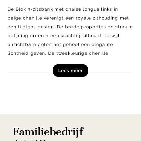
De Blok 3-zitsbank met chaise longue links in
beige chenille verenigt een royale zithouding met
een tijdloos design. De brede proporties en strakke
belijning creëren een krachtig silhouet, terwijl
onzichtbare poten het geheel een elegante
lichtheid geven. De tweekleurige chenille
bekleding met verfijnde textuur voelt zacht aan, is
Lees meer
vlekbestendig en eenvoudig te onderhouden,
waardoor de bank geschikt is voor dagelijks
gebruik.
Shop de Blok 3-zitsbank uit de Kave Home
collectie nu online!
Familiebedrijf
Let op! Dit product is een zelfmontage artikel en