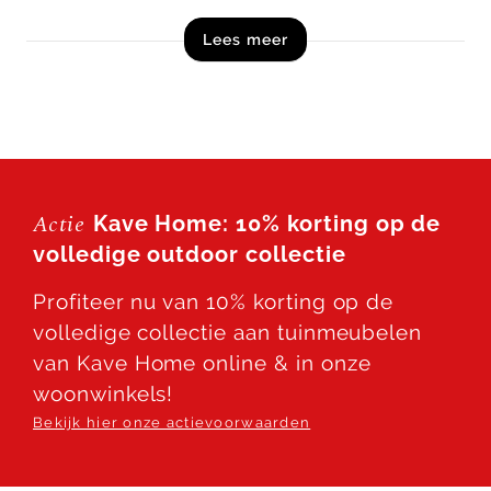
ieder interieur en tuin.
Lees meer
Shop de Kave Home Drasi salontafel direct online!
Let op! Dit product is een zelfmontage artikel en
wordt in losse onderdelen, inclusief handleiding,
schroeven en beslag geleverd.
Actie
Kave Home: 10% korting op de
volledige outdoor collectie
Profiteer nu van 10% korting op de
volledige collectie aan tuinmeubelen
van Kave Home online & in onze
woonwinkels!
Bekijk hier onze actievoorwaarden