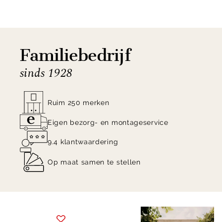
Familiebedrijf
sinds 1928
Ruim 250 merken
Eigen bezorg- en montageservice
9.4 klantwaardering
Op maat samen te stellen
Item