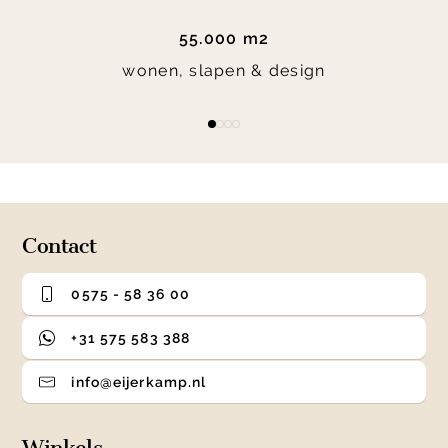
55.000 m2
wonen, slapen & design
Item
item
item
item
item
1
0
1
2
3
of
4
Contact
0575 - 58 36 00
+31 575 583 388
info@eijerkamp.nl
Winkels