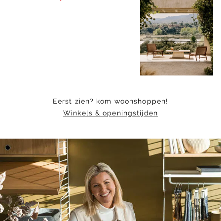
1
of
11
Eerst zien? kom woonshoppen!
Winkels & openingstijden