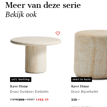
Meer van deze serie
Bekijk ook
Item
1
of
2
10% korting
snel in huis
Kave Home
Kave Home
Drasi Outdoor Eettafel
Drasi Bijzettafel
van
1399.-
voor
1259.10
339.-