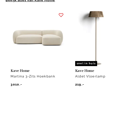
Bekijk alles van Kave Home
Item
1
of
2
snel in huis
Kave Home
Kave Home
Martina 3-Zits Hoekbank
Aldet Vloerlamp
3010.-
219.-