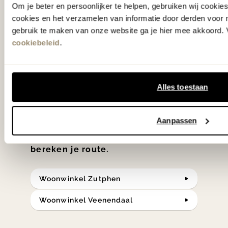
Wie kent het programma vtwonen
Om je beter en persoonlijker te helpen, gebruiken wij cooki
cookies en het verzamelen van informatie door derden voor 
'Weer verliefd op je huis' niet? We
gebruik te maken van onze website ga je hier mee akkoord. V
hebben met liefde de mooiste woon-,
cookiebeleid
.
slaap- en designcollecties
samengesteld met de mooiste
Alles toestaan
klassiekers en de nieuwste ontwerpen
in verrassende materialen en kleuren!
Aanpassen
Bekijk onze openingstijden en
bereken je route.
Woonwinkel Zutphen
Woonwinkel Veenendaal