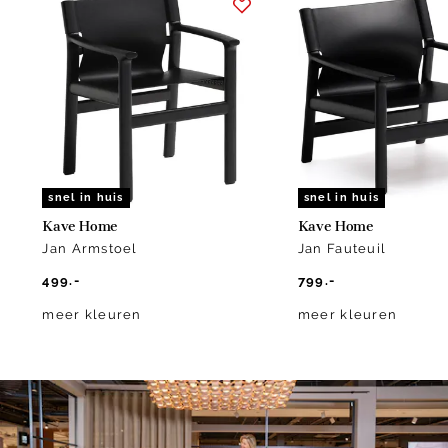
1
of
5
snel in huis
snel in huis
Kave Home
Kave Home
Jan Armstoel
Jan Fauteuil
499.-
799.-
meer kleuren
meer kleuren