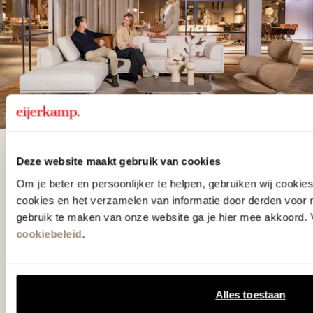
De woonwinkel
Deze website maakt gebruik van cookies
gezien op tv!
Om je beter en persoonlijker te helpen, gebruiken wij cooki
cookies en het verzamelen van informatie door derden voor 
gebruik te maken van onze website ga je hier mee akkoord. V
Wie kent het programma vtwonen
cookiebeleid
.
'Weer verliefd op je huis' niet? We
hebben met liefde de mooiste woon-,
slaap- en designcollecties
Alles toestaan