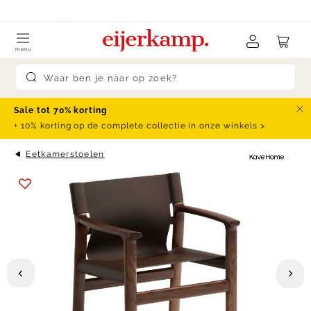
Skip to content
klanten beoordelen ons met een
9.4
menu
Submit search
Sale tot 70% korting
Slu
+ 10% korting op de complete collectie in onze winkels >
Eetkamerstoelen