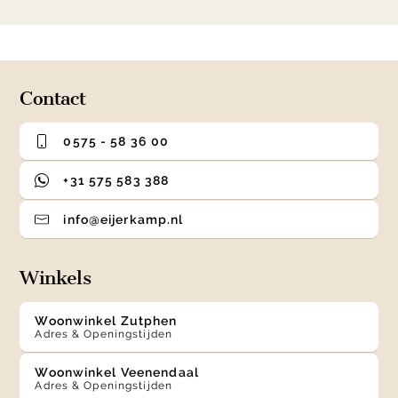
item
item
item
item
1
0
1
2
3
of
4
Contact
0575 - 58 36 00
+31 575 583 388
info@eijerkamp.nl
Winkels
Woonwinkel Zutphen
Adres & Openingstijden
Woonwinkel Veenendaal
Adres & Openingstijden