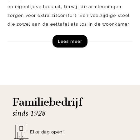
en eigentijdse look uit, terwijl de armleuningen
zorgen voor extra zitcomfort. Een veelzijdige stoel
die zowel aan de eettafel als los in de woonkamer
tot zijn recht komt.
Lees meer
Shop de Kave Home Jan armstoel direct online!
Let op! Dit product is een zelfmontage artikel en
wordt in losse onderdelen, inclusief handleiding,
schroeven en beslag geleverd.
Familiebedrijf
sinds 1928
Elke dag open!