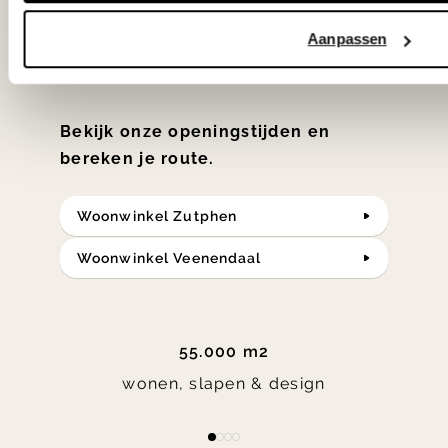
samengesteld met de mooiste
klassiekers en de nieuwste ontwerpen
Aanpassen
in verrassende materialen en kleuren!
Bekijk onze openingstijden en
bereken je route.
Woonwinkel Zutphen
Woonwinkel Veenendaal
55.000 m2
wonen, slapen & design
Item