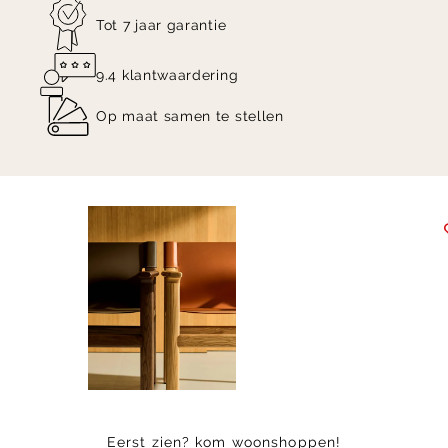
Tot 7 jaar garantie
9.4 klantwaardering
Op maat samen te stellen
Item
1
of
14
Eerst zien? kom woonshoppen!