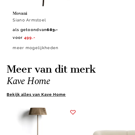
Movani
Siano Armstoel
als getoond
van
683.-
voor
499.-
meer mogelijkheden
Meer van dit merk
Kave Home
Bekijk alles van Kave Home
Item
1
of
2