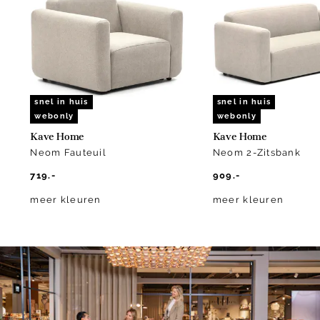
of
10
snel in huis
snel in huis
webonly
webonly
Kave Home
Kave Home
Neom Fauteuil
Neom 2-Zitsbank
719.-
909.-
meer kleuren
meer kleuren