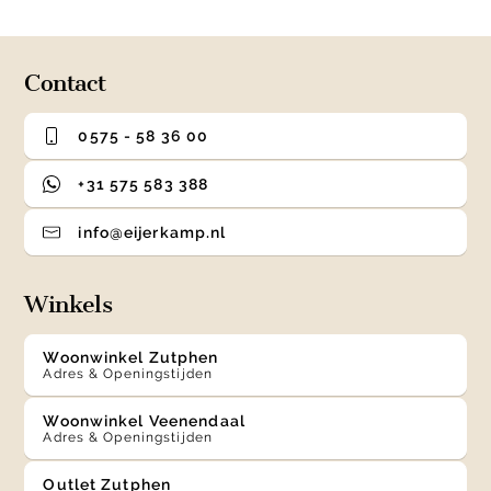
0
1
2
3
of
4
Contact
0575 - 58 36 00
+31 575 583 388
info@eijerkamp.nl
Winkels
Woonwinkel Zutphen
Adres & Openingstijden
Woonwinkel Veenendaal
Adres & Openingstijden
Outlet Zutphen