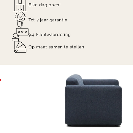
Elke dag open!
Tot 7 jaar garantie
9.4 klantwaardering
Op maat samen te stellen
Item
1
of
5