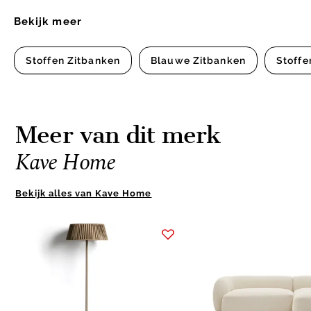
Bekijk meer
Stoffen Zitbanken
Blauwe Zitbanken
Stoffe
Meer van dit merk
Kave Home
Bekijk alles van Kave Home
Item
1
of
2