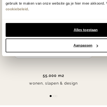
klassiekers en de nieuwste ontwerpen
gebruik te maken van onze website ga je hier mee akkoord. V
in verrassende materialen en kleuren!
cookiebeleid
.
Bekijk onze openingstijden en
bereken je route.
Alles toestaan
Woonwinkel Zutphen
Aanpassen
Woonwinkel Veenendaal
55.000 m2
wonen, slapen & design
Item
item
item
item
item
1