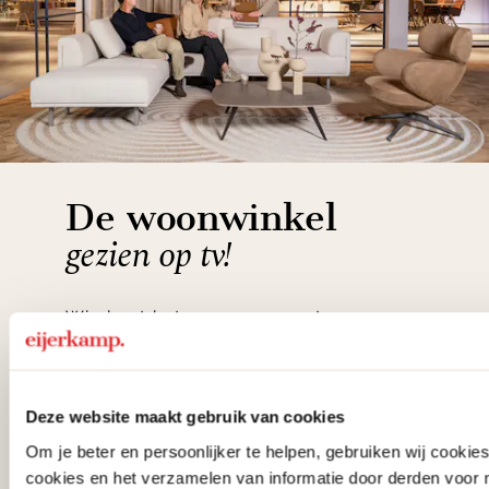
De woonwinkel
gezien op tv!
Wie kent het programma vtwonen
'Weer verliefd op je huis' niet? We
hebben met liefde de mooiste woon-,
Deze website maakt gebruik van cookies
slaap- en designcollecties
Om je beter en persoonlijker te helpen, gebruiken wij cooki
samengesteld met de mooiste
cookies en het verzamelen van informatie door derden voor 