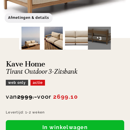
Afmetingen & details
+3
Kave Home
Tirant Outdoor 3-Zitsbank
web only
actie
van
2999.-
voor
2699.10
Levertijd:
1-2 weken
In winkelwagen