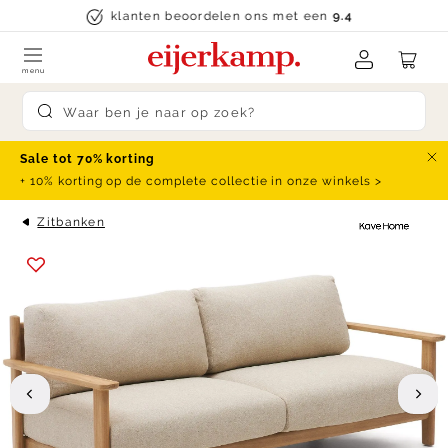
Skip to content
klanten beoordelen ons met een
9.4
menu
Submit search
Sale tot 70% korting
Slu
+ 10% korting op de complete collectie in onze winkels >
Zitbanken