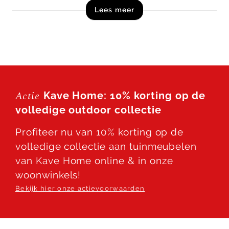
Lees meer
Shop 3-zitsbank Tirant uit de collectie van Kave
Home nu direct online!
Let op! Dit product is een zelfmontage artikel en
wordt in losse onderdelen, inclusief handleiding,
schroeven en beslag geleverd.
Actie
Kave Home: 10% korting op de
volledige outdoor collectie
Profiteer nu van 10% korting op de
volledige collectie aan tuinmeubelen
van Kave Home online & in onze
woonwinkels!
Bekijk hier onze actievoorwaarden