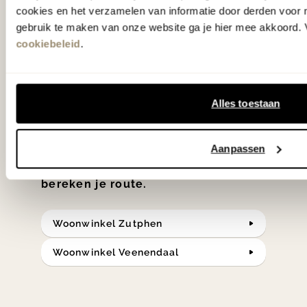
cookies en het verzamelen van informatie door derden voor 
'Weer verliefd op je huis' niet? We
gebruik te maken van onze website ga je hier mee akkoord. V
hebben met liefde de mooiste woon-,
cookiebeleid
.
slaap- en designcollecties
samengesteld met de mooiste
klassiekers en de nieuwste ontwerpen
Alles toestaan
in verrassende materialen en kleuren!
Aanpassen
Bekijk onze openingstijden en
bereken je route.
Woonwinkel Zutphen
Woonwinkel Veenendaal