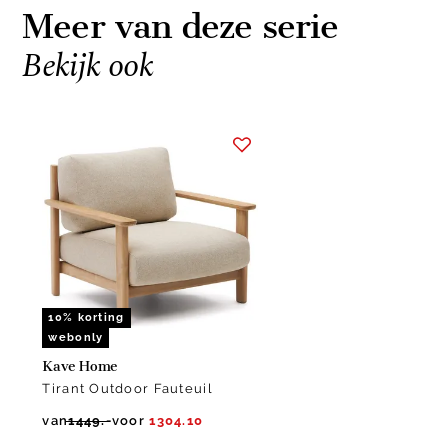
Meer van deze serie
Bekijk ook
Item
1
of
1
10% korting
webonly
Kave Home
Tirant Outdoor Fauteuil
van
1449.-
voor
1304.10