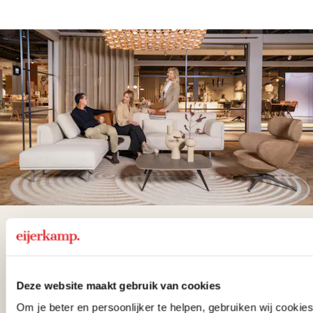
De woonwinkel
gezien op tv!
Deze website maakt gebruik van cookies
Wie kent het programma vtwonen
Om je beter en persoonlijker te helpen, gebruiken wij cooki