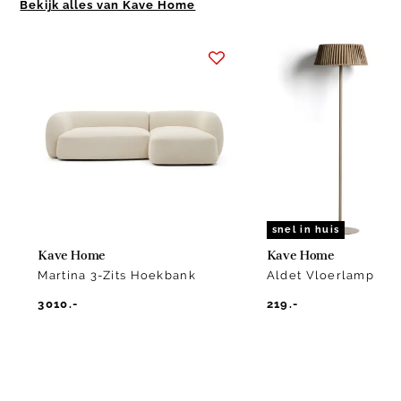
Bekijk alles van Kave Home
Item
1
of
2
snel in huis
Kave Home
Kave Home
Martina 3-Zits Hoekbank
Aldet Vloerlamp
3010.-
219.-