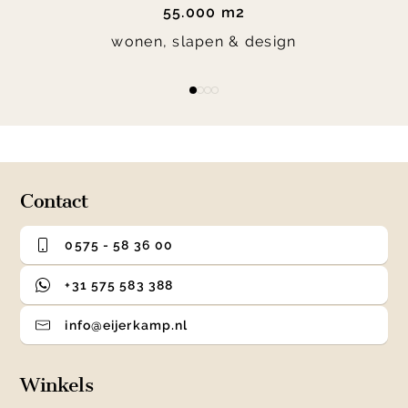
55.000 m2
wonen, slapen & design
Item
item
item
item
item
1
0
1
2
3
of
4
Contact
0575 - 58 36 00
+31 575 583 388
info@eijerkamp.nl
Winkels