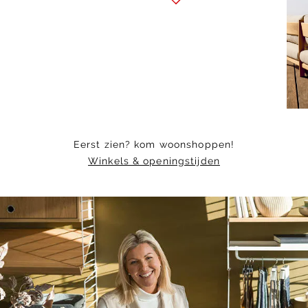
1
of
7
Eerst zien? kom woonshoppen!
Winkels & openingstijden