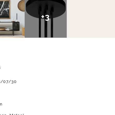
+3
s
8/07/30
m
m