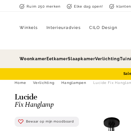
Skip to content
Ruim 250 merken
Elke dag open!
klante
Winkels
Interieuradvies
CILO Design
Woonkamer
Eetkamer
Slaapkamer
Verlichting
Tuin
Sal
Home
Verlichting
Hanglampen
Lucide Fix Hangla
Lucide
Fix Hanglamp
Bewaar op mijn moodboard