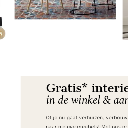
Item
1
of
7
Gratis* interi
in de winkel & aa
Of je nu gaat verhuizen, verbouw
naar nieuwe meubels! Met ons pr