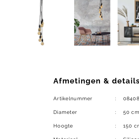
Afmetingen
&
detail
Artikelnummer
0840
Diameter
50 c
Hoogte
150 c