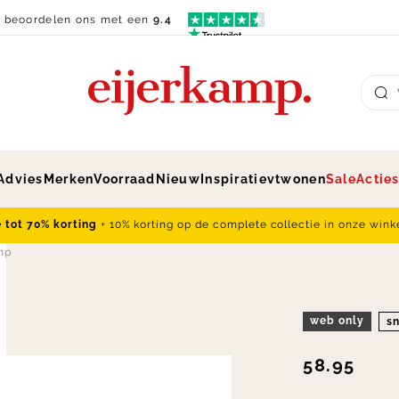
n beoordelen ons met een
9.4
Su
Advies
Merken
Voorraad
Nieuw
Inspiratie
vtwonen
Sale
Actie
e tot 70% korting
+ 10% korting op de complete collectie in onze wink
mp
web only
sn
58.95