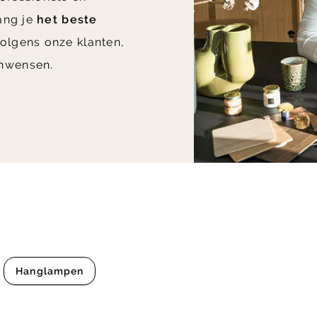
vang je
het beste
olgens onze klanten,
nwensen.
Hanglampen