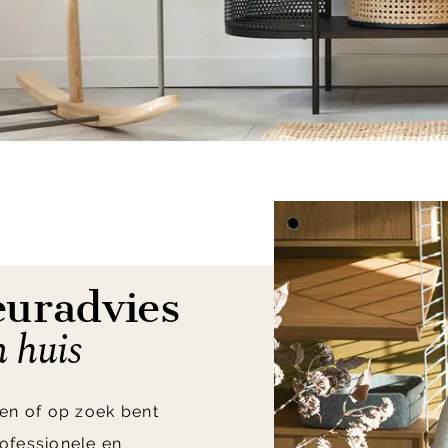
euradvies
n huis
en of op zoek bent
ofessionele en