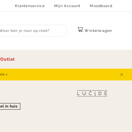
Klantenservice
Mijn Account
Moodboard
Winkelwagen
bmit search
s
Outlet
els >
Sluit
el in huis