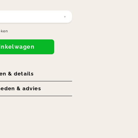
eken
winkelwagen
en & details
heden & advies