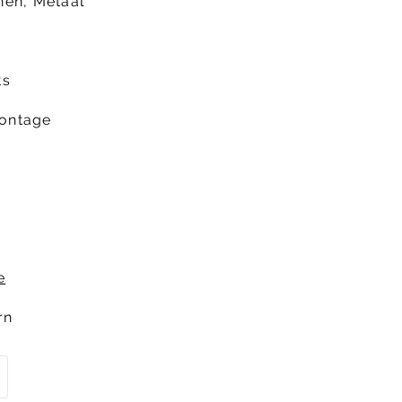
onen, Metaal
ts
ontage
e
rn