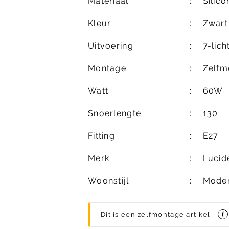
Materiaal
Silic
Kleur
Zwart
Uitvoering
7-lich
Montage
Zelfm
Watt
60W
Snoerlengte
130
Fitting
E27
Merk
Lucid
Woonstijl
Mode
Dit is een zelfmontage artikel