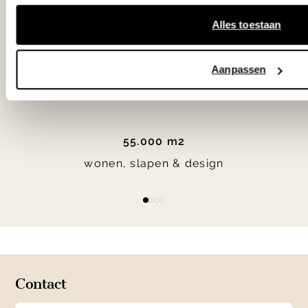
bereken je route.
Alles toestaan
Woonwinkel Zutphen
Aanpassen
Woonwinkel Veenendaal
55.000 m2
wonen, slapen & design
Item
item
item
item
item
1
0
1
2
3
of
4
Contact