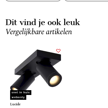
Dit vind je ook leuk
Vergelijkbare artikelen
Item
1
of
1
snel in huis
webonly
Lucide