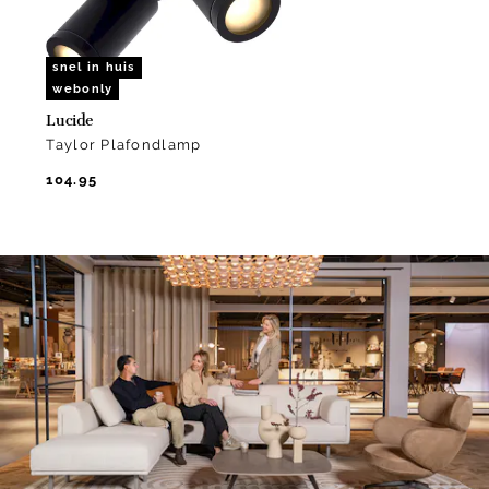
snel in huis
webonly
Lucide
Taylor Plafondlamp
104.95