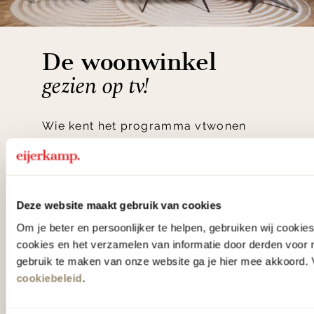
De woonwinkel
gezien op tv!
Wie kent het programma vtwonen
'Weer verliefd op je huis' niet? We
hebben met liefde de mooiste woon-,
slaap- en designcollecties
Deze website maakt gebruik van cookies
samengesteld met de mooiste
Om je beter en persoonlijker te helpen, gebruiken wij cooki
klassiekers en de nieuwste ontwerpen
cookies en het verzamelen van informatie door derden voor 
in verrassende materialen en kleuren!
gebruik te maken van onze website ga je hier mee akkoord. V
cookiebeleid
.
Bekijk onze openingstijden en