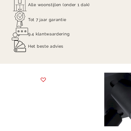
Alle woonstijlen (onder 1 dak)
Tot 7 jaar garantie
9.4 klantwaardering
Het beste advies
Item
1
of
14