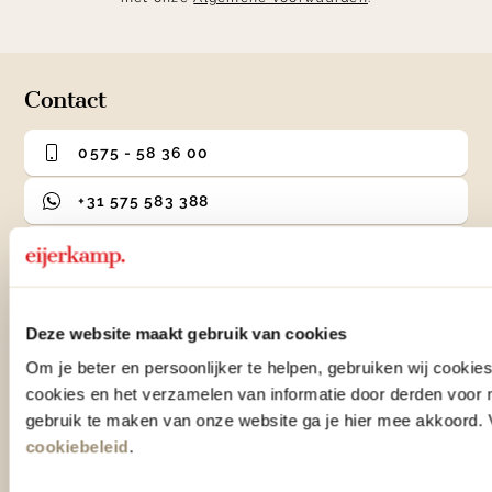
Contact
0575 - 58 36 00
+31 575 583 388
info@eijerkamp.nl
Winkels
Deze website maakt gebruik van cookies
Om je beter en persoonlijker te helpen, gebruiken wij cooki
Woonwinkel Zutphen
Adres & Openingstijden
cookies en het verzamelen van informatie door derden voor 
gebruik te maken van onze website ga je hier mee akkoord. V
Woonwinkel Veenendaal
cookiebeleid
.
Adres & Openingstijden