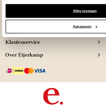
Outlet Zutphen
Adres & Openingstijden
Alles toestaan
Aanpassen
TrustScore
4.7
| 15519 reviews
Klantenservice
Over Eijerkamp