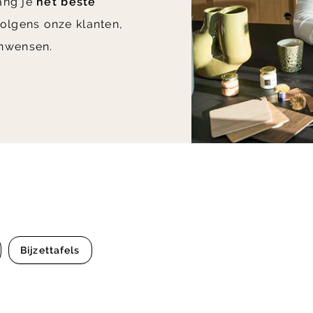
vang je
het beste
olgens onze klanten,
nwensen.
Bijzettafels