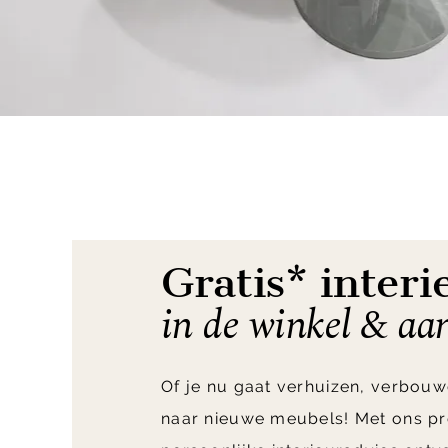
Item
1
of
3
Gratis* interi
in de winkel & aa
Of je nu gaat verhuizen, verbouw
naar nieuwe meubels! Met ons pr