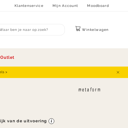
Klantenservice
Mijn Account
Moodboard
Winkelwagen
bmit search
s
Outlet
els >
Sluit
lijk van de uitvoering