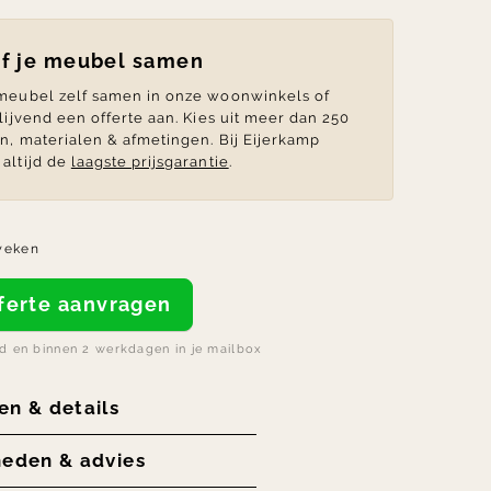
lf je meubel samen
 meubel zelf samen in onze woonwinkels of
blijvend een offerte aan. Kies uit meer dan 250
en, materialen & afmetingen. Bij Eijerkamp
altijd de
laagste prijsgarantie
.
weken
offerte aanvragen
nd en binnen 2 werkdagen in je mailbox
en & details
heden & advies