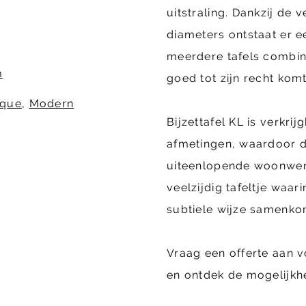
uitstraling. Dankzij de 
diameters ontstaat er 
meerdere tafels combinee
m
goed tot zijn recht komt
ique
,
Modern
Bijzettafel KL is verkri
afmetingen, waardoor d
uiteenlopende woonwens
veelzijdig tafeltje waari
subtiele wijze samenko
Vraag een offerte aan v
en ontdek de mogelijkh