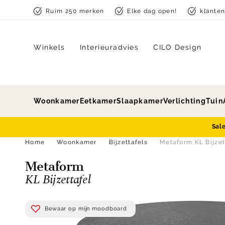
Skip to content
Ruim 250 merken
Elke dag open!
klante
Winkels
Interieuradvies
CILO Design
Woonkamer
Eetkamer
Slaapkamer
Verlichting
Tuin
Sal
Home
Woonkamer
Bijzettafels
Metaform KL Bijzet
Metaform
KL Bijzettafel
Bewaar op mijn moodboard