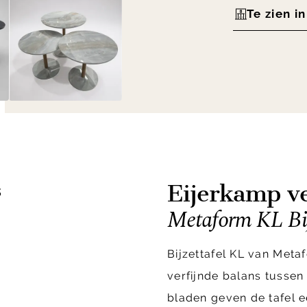
Te zien i
Eijerkamp ve
s
Metaform KL Bij
Bijzettafel KL van Met
verfijnde balans tussen
bladen geven de tafel e