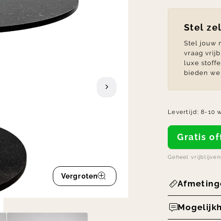
Stel ze
Stel jouw
vraag vrij
luxe stoff
bieden we 
Levertijd:
8-10 
Gratis 
Geheel vrijblijve
Vergroten
Afmeting
Mogelijk