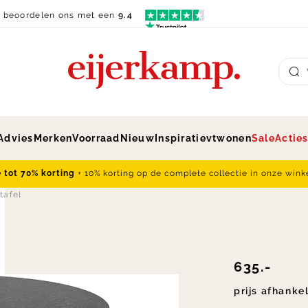
n beoordelen ons met een
9.4
Su
Advies
Merken
Voorraad
Nieuw
Inspiratie
vtwonen
Sale
Actie
e tot 70% korting
+ 10% korting op de complete collectie in onze wink
tafel
635.-
prijs afhanke