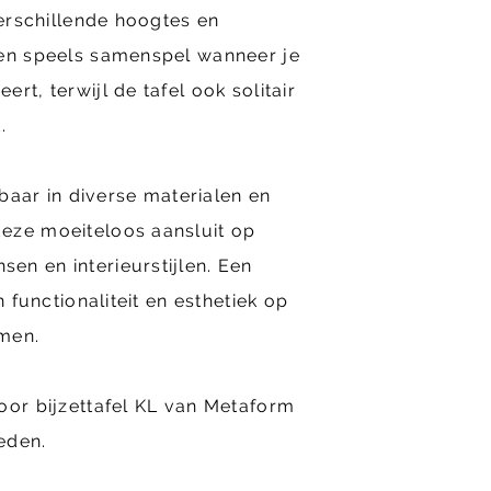
verschillende hoogtes en
een speels samenspel wanneer je
rt, terwijl de tafel ook solitair
.
jgbaar in diverse materialen en
eze moeiteloos aansluit op
en en interieurstijlen. Een
n functionaliteit en esthetiek op
men.
oor bijzettafel KL van Metaform
eden.