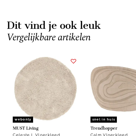
Dit vind je ook leuk
Vergelijkbare artikelen
Item
1
of
5
webonly
snel in huis
MUST Living
Trendhopper
Celeste L Vloerkleed
Calm Vloerkleed