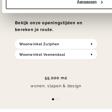
Aanpassen
in verrassende materialen en kleuren!
Bekijk onze openingstijden en
bereken je route.
Woonwinkel Zutphen
Woonwinkel Veenendaal
55.000 m2
wonen, slapen & design
Item
item
item
item
item
1
0
1
2
3