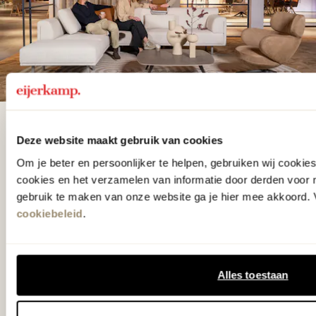
De woonwinkel
Deze website maakt gebruik van cookies
gezien op tv!
Om je beter en persoonlijker te helpen, gebruiken wij cooki
cookies en het verzamelen van informatie door derden voor 
gebruik te maken van onze website ga je hier mee akkoord. V
Wie kent het programma vtwonen
cookiebeleid
.
'Weer verliefd op je huis' niet? We
hebben met liefde de mooiste woon-,
slaap- en designcollecties
Alles toestaan
samengesteld met de mooiste
klassiekers en de nieuwste ontwerpen