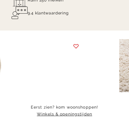
Ruim 250 merken
9.4 klantwaardering
Item
1
of
2
Eerst zien? kom woonshoppen!
Winkels & openingstijden