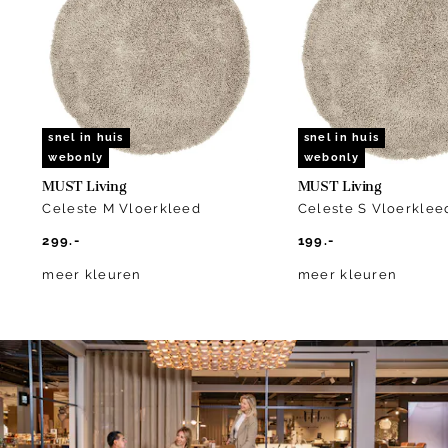
of
7
snel in huis
snel in huis
webonly
webonly
MUST Living
MUST Living
Celeste M Vloerkleed
Celeste S Vloerklee
299.-
199.-
meer kleuren
meer kleuren