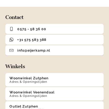
of
4
Contact
0575 - 58 36 00
+31 575 583 388
info@eijerkamp.nl
Winkels
Woonwinkel Zutphen
Adres & Openingstijden
Woonwinkel Veenendaal
Adres & Openingstijden
Outlet Zutphen