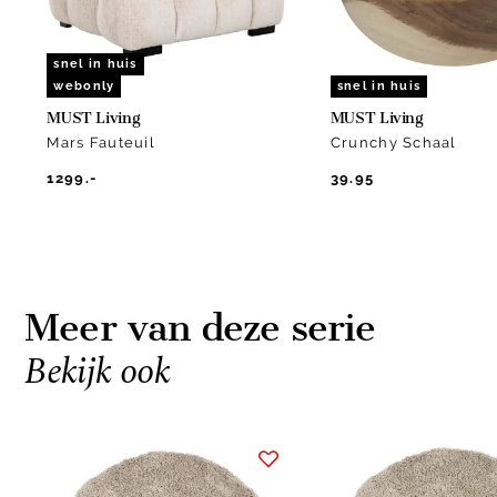
snel in huis
webonly
snel in huis
MUST Living
MUST Living
Mars Fauteuil
Crunchy Schaal
1299.-
39.95
Meer van deze serie
Bekijk ook
Item
1