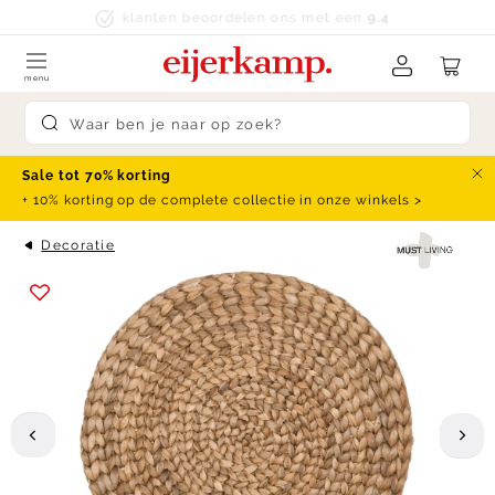
Skip to content
klanten beoordelen ons met een
9.4
menu
Submit search
Sale tot 70% korting
Slu
+ 10% korting op de complete collectie in onze winkels >
Decoratie