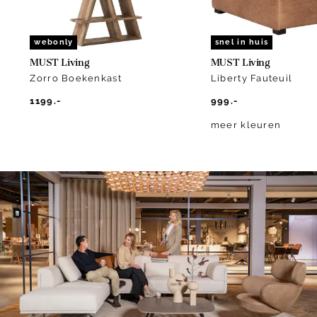
webonly
snel in huis
MUST Living
MUST Living
Zorro Boekenkast
Liberty Fauteuil
1199.-
999.-
meer kleuren