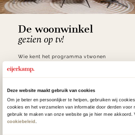
De woonwinkel
gezien op tv!
Wie kent het programma vtwonen
'Weer verliefd op je huis' niet? We
hebben met liefde de mooiste woon-,
slaap- en designcollecties
Deze website maakt gebruik van cookies
samengesteld met de mooiste
Om je beter en persoonlijker te helpen, gebruiken wij cooki
klassiekers en de nieuwste ontwerpen
cookies en het verzamelen van informatie door derden voor 
in verrassende materialen en kleuren!
gebruik te maken van onze website ga je hier mee akkoord. V
cookiebeleid
.
Bekijk onze openingstijden en