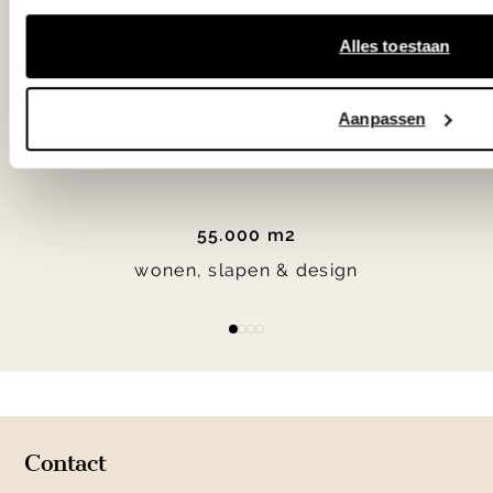
bereken je route.
Alles toestaan
Woonwinkel Zutphen
Aanpassen
Woonwinkel Veenendaal
55.000 m2
wonen, slapen & design
Item
item
item
item
item
1
0
1
2
3
of
4
Contact