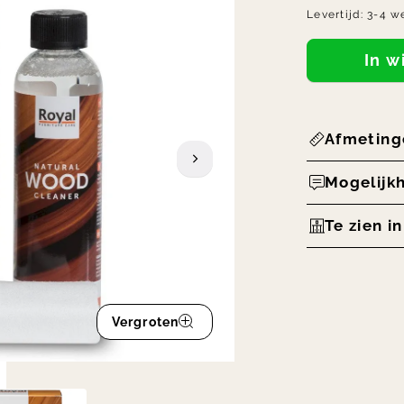
Levertijd:
3-4 w
In 
Afmeting
Mogelijk
Te zien i
Vergroten