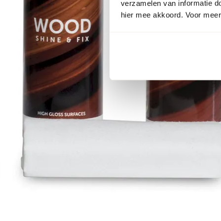
verzamelen van informatie d
hier mee akkoord. Voor meer 
Item
1