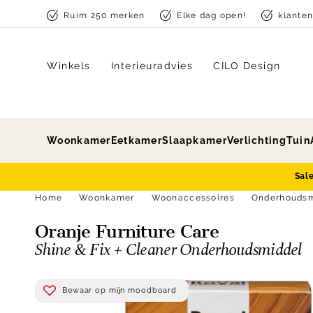
Skip to content
Ruim 250 merken
Elke dag open!
klante
Winkels
Interieuradvies
CILO Design
Woonkamer
Eetkamer
Slaapkamer
Verlichting
Tuin
Sal
Home
Woonkamer
Woonaccessoires
Onderhoudsm
Oranje Furniture Care
Shine & Fix + Cleaner Onderhoudsmiddel
Bewaar op mijn moodboard