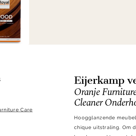
Eijerkamp ve
s
Oranje Furniture
Cleaner Onderh
urniture Care
Hoogglanzende meubele
chique uitstraling. Om 