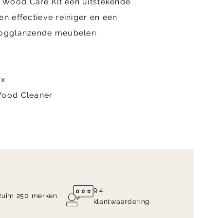
Wood Care Kit een uitstekende
en effectieve reiniger en een
oogglanzende meubelen.
ix
Wood Cleaner
9.4
Ruim 250 merken
klantwaardering