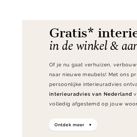
of
2
Gratis* interi
in de winkel & aa
Of je nu gaat verhuizen, verbouw
naar nieuwe meubels! Met ons pr
persoonlijke interieuradvies ont
interieuradvies van Nederland
v
volledig afgestemd op jouw woo
ontdek meer