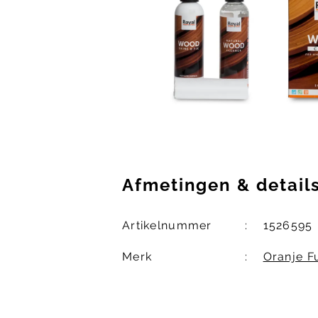
Afmetingen
&
detail
Artikelnummer
1526595
Merk
Oranje F