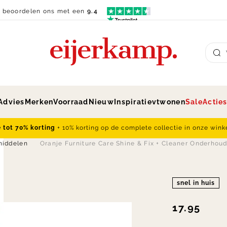
n beoordelen ons met een
9.4
Su
Advies
Merken
Voorraad
Nieuw
Inspiratie
vtwonen
Sale
Actie
e tot 70% korting
+ 10% korting op de complete collectie in onze wink
iddelen
Oranje Furniture Care Shine & Fix + Cleaner Onderhou
snel in huis
17.95