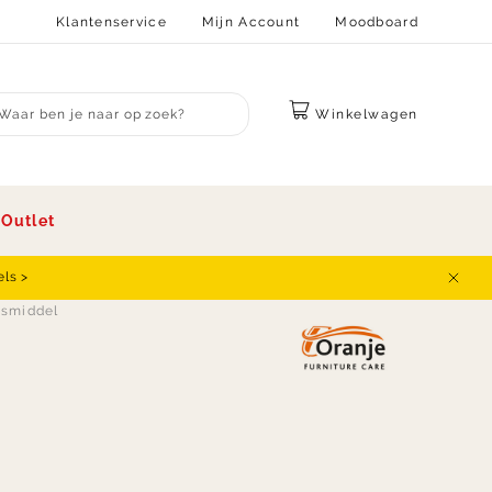
Klantenservice
Mijn Account
Moodboard
Winkelwagen
bmit search
s
Outlet
els >
Sluit
dsmiddel