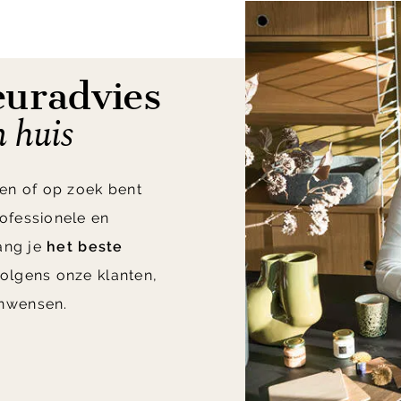
euradvies
n huis
en of op zoek bent
ofessionele en
vang je
het beste
olgens onze klanten,
nwensen.