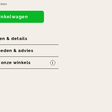
eken
winkelwagen
en & details
heden & advies
n onze winkels