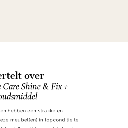
rtelt over
 Care Shine & Fix +
oudsmiddel
n hebben een strakke en
deze meubel(en) in topconditie te