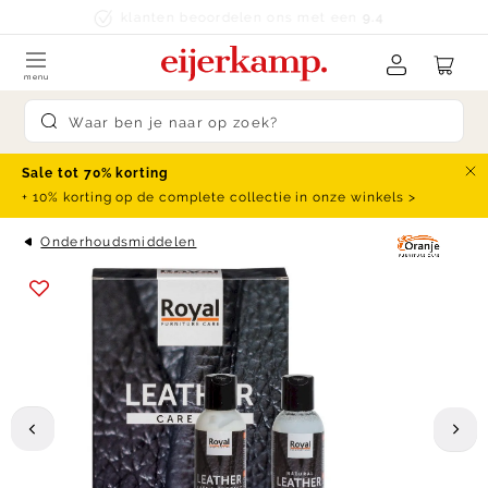
Skip to content
klanten beoordelen ons met een
9.4
menu
Submit search
Sale tot 70% korting
Slu
+ 10% korting op de complete collectie in onze winkels >
Onderhoudsmiddelen