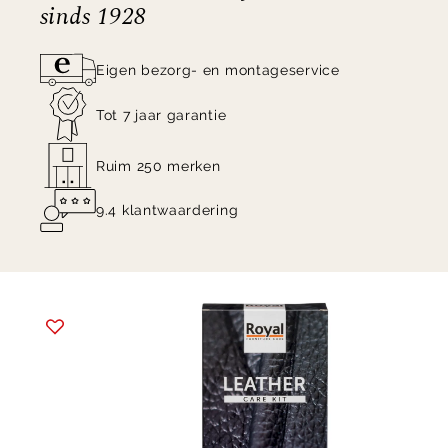
sinds 1928
Let op! Deze set niet gebruiken op
Eigen bezorg- en montageservice
geschuurd/geborsteld leder, zoals nubuck en
suède.
Tot 7 jaar garantie
Ruim 250 merken
9.4 klantwaardering
Item
1
of
2