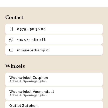
of
4
Contact
0575 - 58 36 00
+31 575 583 388
info@eijerkamp.nl
Winkels
Woonwinkel Zutphen
Adres & Openingstijden
Woonwinkel Veenendaal
Adres & Openingstijden
Outlet Zutphen