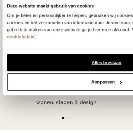
Deze website maakt gebruik van cookies
in verrassende materialen en kleuren!
Om je beter en persoonlijker te helpen, gebruiken wij cooki
cookies en het verzamelen van informatie door derden voor 
Bekijk onze openingstijden en
gebruik te maken van onze website ga je hier mee akkoord. V
bereken je route.
cookiebeleid
.
Woonwinkel Zutphen
Alles toestaan
Woonwinkel Veenendaal
Aanpassen
55.000 m2
wonen, slapen & design
Item
item
item
item
item
1
0
1
2
3