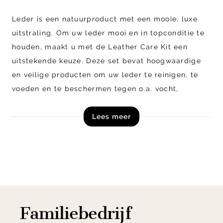
Leder is een natuurproduct met een mooie, luxe
uitstraling. Om uw leder mooi en in topconditie te
houden, maakt u met de Leather Care Kit een
uitstekende keuze. Deze set bevat hoogwaardige
en veilige producten om uw leder te reinigen, te
voeden en te beschermen tegen o.a. vocht,
huidvet, transpiratie, vuil en UV-uitstraling.
Lees meer
Regelmatig onderhoud houdt leder soepel en
verlengt de levensduur.
Inhoud Set:
150 ml Flacon Natural Leather Care & Protect
150 ml flacon Natural Leather Cleaner
Doek
Familiebedrijf
Double Action Spons