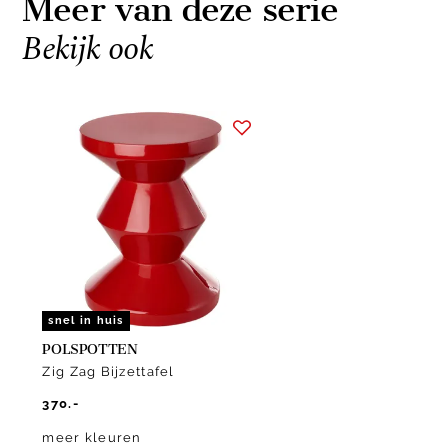
Meer van deze serie
Bekijk ook
Item
1
of
1
snel in huis
POLSPOTTEN
Zig Zag Bijzettafel
370.-
meer kleuren