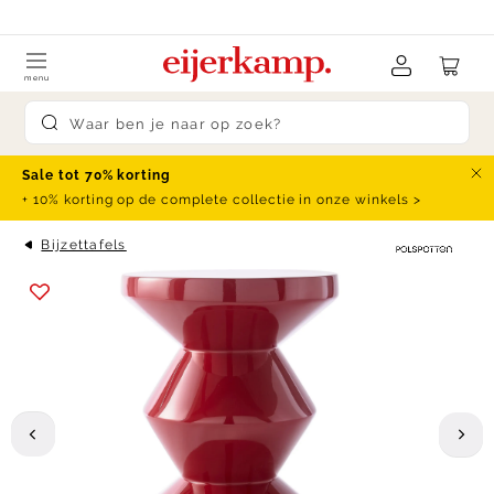
Skip to content
klanten beoordelen ons met een
9.4
menu
Submit search
Sale tot 70% korting
Slu
+ 10% korting op de complete collectie in onze winkels >
Bijzettafels