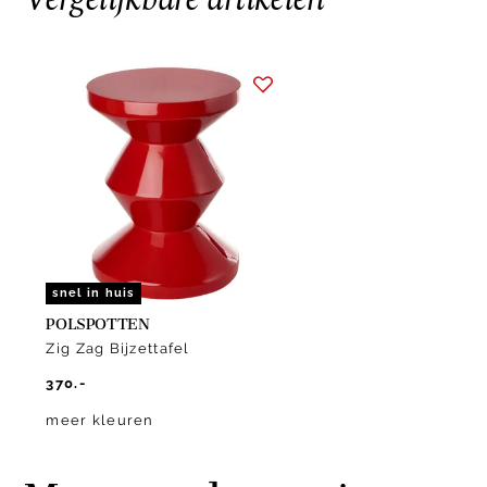
Item
1
of
1
snel in huis
POLSPOTTEN
Zig Zag Bijzettafel
370.-
meer kleuren