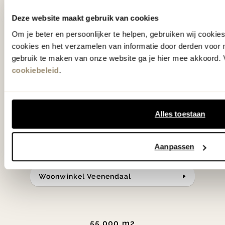
'Weer verliefd op je huis' niet? We
hebben met liefde de mooiste woon-,
Deze website maakt gebruik van cookies
slaap- en designcollecties
Om je beter en persoonlijker te helpen, gebruiken wij cooki
cookies en het verzamelen van informatie door derden voor 
samengesteld met de mooiste
gebruik te maken van onze website ga je hier mee akkoord. V
klassiekers en de nieuwste ontwerpen
cookiebeleid
.
in verrassende materialen en kleuren!
Bekijk onze openingstijden en
Alles toestaan
bereken je route.
Aanpassen
Woonwinkel Zutphen
Woonwinkel Veenendaal
55.000 m2