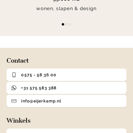
wonen, slapen & design
Item
item
item
item
item
1
0
1
2
3
of
4
Contact
0575 - 58 36 00
+31 575 583 388
info@eijerkamp.nl
Winkels