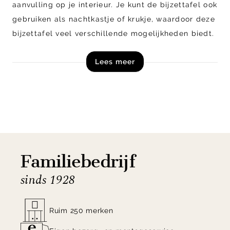
aanvulling op je interieur. Je kunt de bijzettafel ook
gebruiken als nachtkastje of krukje, waardoor deze
bijzettafel veel verschillende mogelijkheden biedt.
De bijzettafel is geschikt voor binnenhuisgebruik,
Lees meer
omdat de bijzettafel van kunststof gemaakt is.
Getoond model is uitgevoerd in de kleur Ruby Red
en is tevens verkrijgbaar in diverse andere kleuren.
Shop bijzettafel Zig Zag van POLSPOTTEN online
of in onze woonwinkels!
Familiebedrijf
sinds 1928
Ruim 250 merken