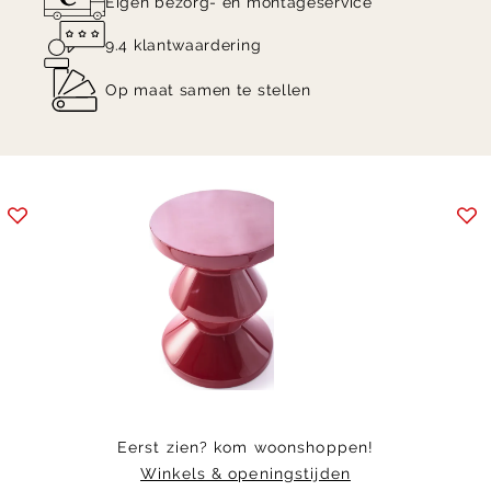
Eigen bezorg- en montageservice
9.4 klantwaardering
Op maat samen te stellen
Item
1
of
3
Eerst zien? kom woonshoppen!
Winkels & openingstijden