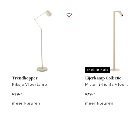
Item
1
of
5
snel in huis
Trendhopper
Eijerkamp Collectie
Riksja Vloerlamp
Miller 1-lichts Vloe
139.-
179.-
meer kleuren
meer kleuren