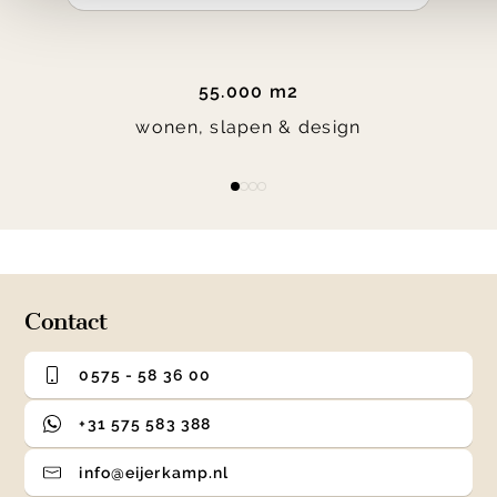
55.000 m2
wonen, slapen & design
Item
item
item
item
item
1
0
1
2
3
of
4
Contact
0575 - 58 36 00
+31 575 583 388
info@eijerkamp.nl