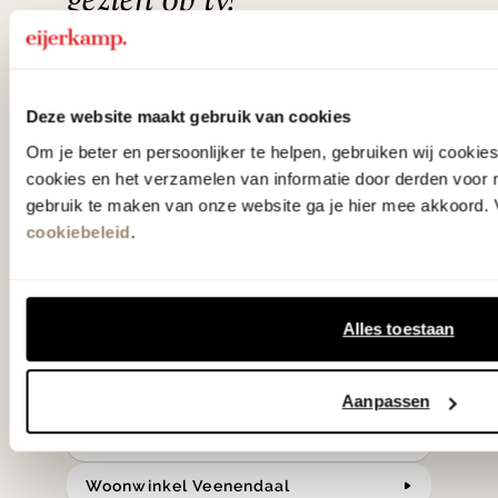
gezien op tv!
Wie kent het programma vtwonen
'Weer verliefd op je huis' niet? We
Deze website maakt gebruik van cookies
hebben met liefde de mooiste woon-,
Om je beter en persoonlijker te helpen, gebruiken wij cooki
slaap- en designcollecties
cookies en het verzamelen van informatie door derden voor 
samengesteld met de mooiste
gebruik te maken van onze website ga je hier mee akkoord. V
cookiebeleid
.
klassiekers en de nieuwste ontwerpen
in verrassende materialen en kleuren!
Alles toestaan
Bekijk onze openingstijden en
bereken je route.
Aanpassen
Woonwinkel Zutphen
Woonwinkel Veenendaal