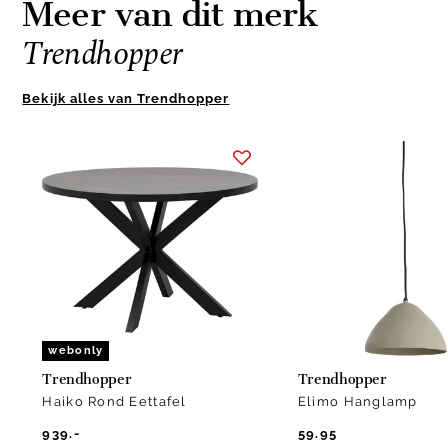
Meer van dit merk
Trendhopper
Bekijk alles van Trendhopper
Item
1
of
10
webonly
Trendhopper
Trendhopper
Haiko Rond Eettafel
Elimo Hanglamp
939.-
59.95