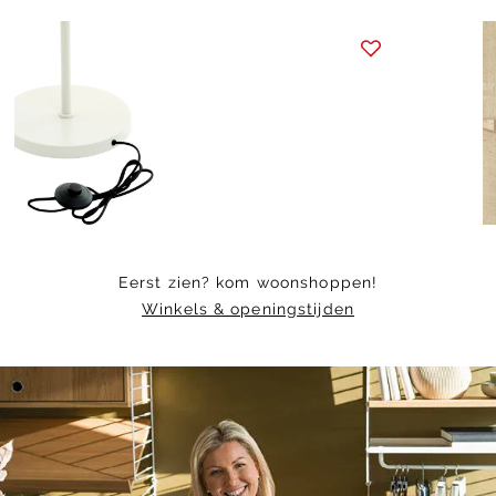
Item
1
of
6
Eerst zien? kom woonshoppen!
Winkels & openingstijden