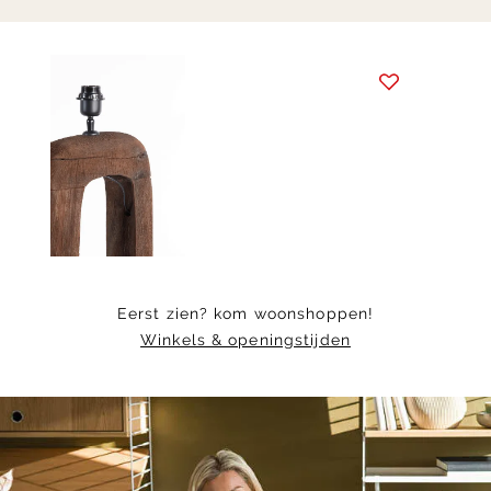
Item
1
of
5
Eerst zien? kom woonshoppen!
Winkels & openingstijden