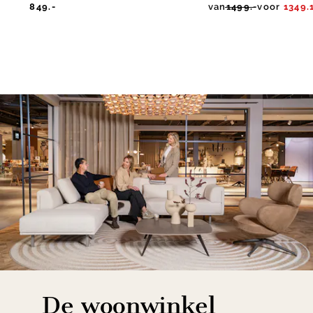
849.-
van
1499.-
voor
1349.
De woonwinkel