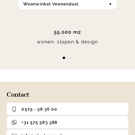
Woonwinkel Veenendaal
55.000 m2
wonen, slapen & design
Item
item
item
item
item
1
0
1
2
3
of
4
Contact
0575 - 58 36 00
+31 575 583 388