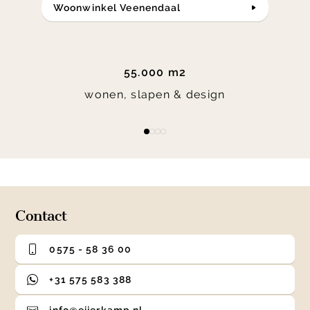
Woonwinkel Veenendaal
55.000 m2
wonen, slapen & design
Item
item
item
item
item
1
0
1
2
3
of
4
Contact
0575 - 58 36 00
+31 575 583 388