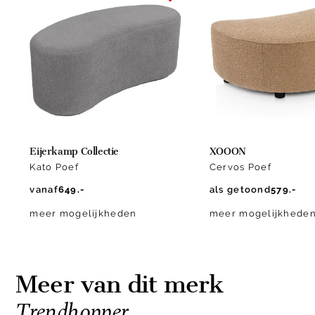
1
of
3
Eijerkamp Collectie
XOOON
Kato Poef
Cervos Poef
vanaf
649.-
als getoond
579.-
meer mogelijkheden
meer mogelijkhede
Meer van dit merk
Trendhopper