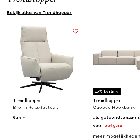
Bekijk alles van Trendhopper
Item
1
of
10
10% korting
Trendhopper
Trendhopper
Brenn Relaxfauteuil
Quebec Hoekbank
649.-
als getoond
van
2299
voor
2069.10
meer mogelijkhede