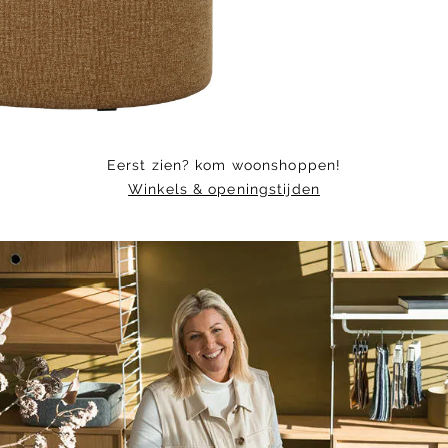
of
8
Eerst zien? kom woonshoppen!
Winkels & openingstijden