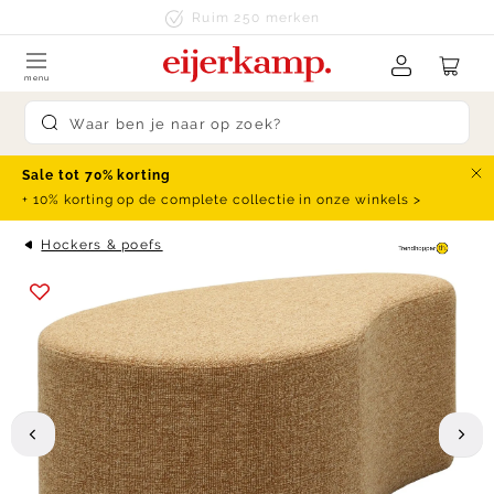
Skip to content
Ruim 250 merken
menu
Submit search
Sale tot 70% korting
Slu
+ 10% korting op de complete collectie in onze winkels >
Hockers & poefs