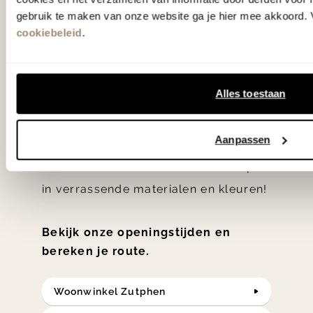
gezien op tv!
gebruik te maken van onze website ga je hier mee akkoord. V
cookiebeleid
.
Wie kent het programma vtwonen
'Weer verliefd op je huis' niet? We
Alles toestaan
hebben met liefde de mooiste woon-,
slaap- en designcollecties
Aanpassen
samengesteld met de mooiste
klassiekers en de nieuwste ontwerpen
in verrassende materialen en kleuren!
Bekijk onze openingstijden en
bereken je route.
Woonwinkel Zutphen