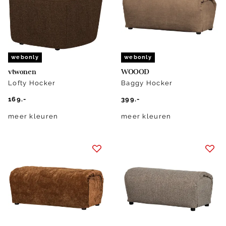
webonly
webonly
vtwonen
WOOOD
Lofty Hocker
Baggy Hocker
169.-
399.-
meer kleuren
meer kleuren