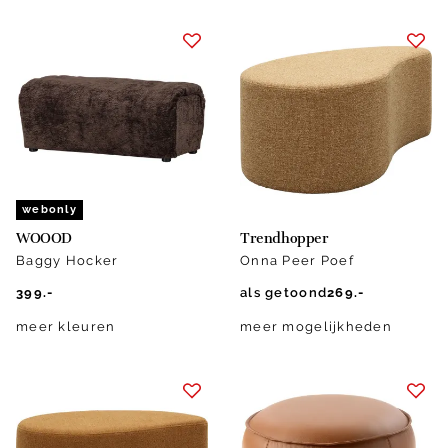
webonly
WOOOD
Trendhopper
Baggy Hocker
Onna Peer Poef
399.-
als getoond
269.-
meer kleuren
meer mogelijkheden