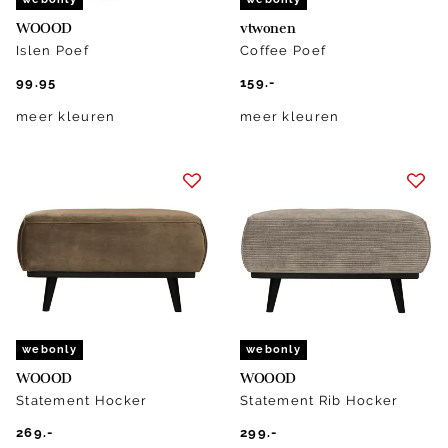
WOOOD
vtwonen
Islen Poef
Coffee Poef
99.95
159.-
meer kleuren
meer kleuren
webonly
webonly
WOOOD
WOOOD
Statement Hocker
Statement Rib Hocker
269.-
299.-