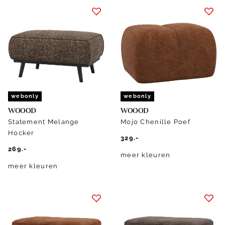
webonly
webonly
WOOOD
WOOOD
Statement Melange
Mojo Chenille Poef
Hocker
329.-
269.-
meer kleuren
meer kleuren