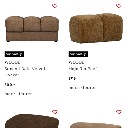
webonly
webonly
WOOOD
WOOOD
Second Date Velvet
Mojo Rib Poef
Hocker
329.-
299.-
meer kleuren
meer kleuren