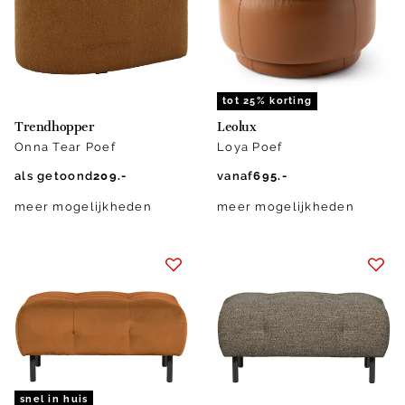
tot 25% korting
Trendhopper
Leolux
Onna Tear Poef
Loya Poef
als getoond
209.-
vanaf
695.-
meer mogelijkheden
meer mogelijkheden
snel in huis