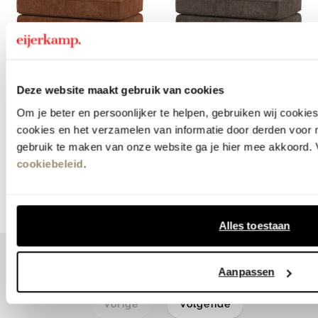
webonly
webonly
Deze website maakt gebruik van cookies
WOOOD
WOOOD
Om je beter en persoonlijker te helpen, gebruiken wij cooki
Rodeo Hocker
Rodeo Hocker
cookies en het verzamelen van informatie door derden voor 
279.-
279.-
gebruik te maken van onze website ga je hier mee akkoord. V
cookiebeleid
.
meer kleuren
meer kleuren
Alles toestaan
1
2
Aanpassen
Vorige
Volgende