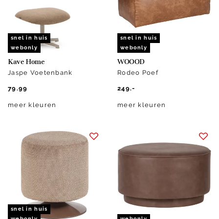
snel in huis
snel in huis
webonly
webonly
Kave Home
WOOOD
Jaspe Voetenbank
Rodeo Poef
79.99
249.-
meer kleuren
meer kleuren
snel in huis
webonly
webonly