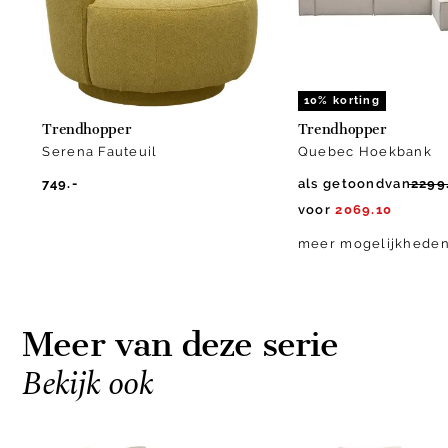
10% korting
Trendhopper
Trendhopper
Serena Fauteuil
Quebec Hoekbank
749.-
als getoond
van
2299
voor
2069.10
meer mogelijkhede
Meer van deze serie
Bekijk ook
Item