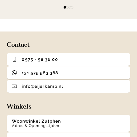
Item
item
item
item
item
1
0
1
2
3
of
4
Contact
0575 - 58 36 00
+31 575 583 388
info@eijerkamp.nl
Winkels
Woonwinkel Zutphen
Adres & Openingstijden