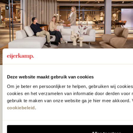
De woonwinkel
Deze website maakt gebruik van cookies
gezien op tv!
Om je beter en persoonlijker te helpen, gebruiken wij cooki
cookies en het verzamelen van informatie door derden voor 
gebruik te maken van onze website ga je hier mee akkoord. V
Wie kent het programma vtwonen
cookiebeleid
.
'Weer verliefd op je huis' niet? We
hebben met liefde de mooiste woon-,