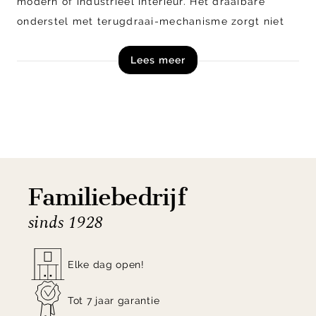
modern of industrieel interieur. Het draaibare
onderstel met terugdraai-mechanisme zorgt niet
alleen voor gebruiksgemak, maar houdt je
Lees meer
eetruimte ook altijd netjes. De gecapitonneerde
zitting voegt een verfijnd detail toe én biedt
aangenaam zitcomfort.
Bestel eetkamerstoel Pula uit de collectie van
Trendhopper direct online!
Familiebedrijf
sinds 1928
Elke dag open!
Tot 7 jaar garantie