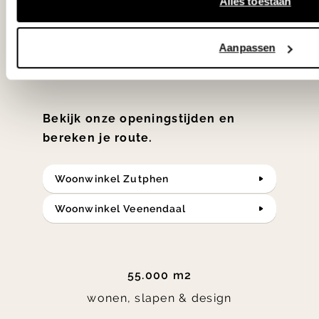
Alles toestaan
slaap- en designcollecties
samengesteld met de mooiste
Aanpassen
klassiekers en de nieuwste ontwerpen
in verrassende materialen en kleuren!
Bekijk onze openingstijden en
bereken je route.
Woonwinkel Zutphen
Woonwinkel Veenendaal
55.000 m2
wonen, slapen & design