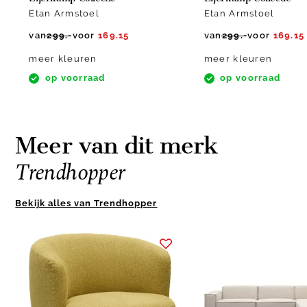
Etan Armstoel
Etan Armstoel
van
299.-
voor
169.15
van
299.-
voor
169.15
meer kleuren
meer kleuren
op voorraad
op voorraad
Meer van dit merk
Trendhopper
Bekijk alles van Trendhopper
Item
1
of
10