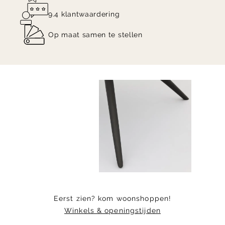
9.4 klantwaardering
Op maat samen te stellen
Item
1
of
8
Eerst zien? kom woonshoppen!
Winkels & openingstijden