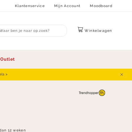
Klantenservice
Mijn Account
Moodboard
Winkelwagen
bmit search
s
Outlet
els >
Sluit
dan 12 weken