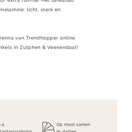
oor extra ruimte! Het tafelblad
melamine: licht, sterk en
Sienna van Trendhopper online
kels in Zutphen & Veenendaal!
9.4
Op maat samen
klantwaardering
te stellen