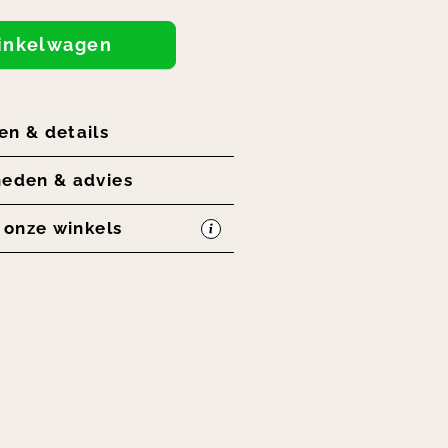
winkelwagen
en & details
heden & advies
n onze winkels