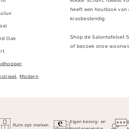
elkaar schuift. Ideaal v
cm
heeft een houtlook van 
ulux
krasbestendig.
aal
Shop de Salontafelset 
nd Oak
of bezoek onze woonwin
rt
ndhopper
strieel
,
Modern
Eigen bezorg- en
Ruim 250 merken
montageservice