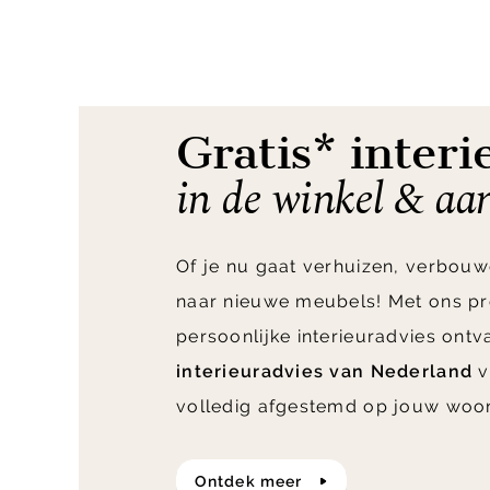
1
of
8
Gratis* interi
in de winkel & aa
Of je nu gaat verhuizen, verbouw
naar nieuwe meubels! Met ons pr
persoonlijke interieuradvies ont
interieuradvies van Nederland
v
volledig afgestemd op jouw woo
ontdek meer