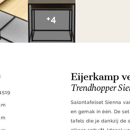
+4
Eijerkamp ve
s
Trendhopper Sien
4519
Salontafelset Sienna va
cm
en gemak in één. De set
cm
tafels die je dankzij de