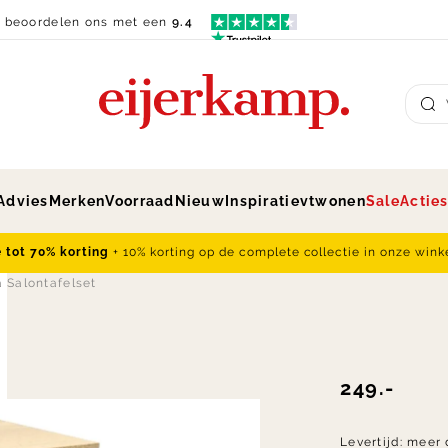
n beoordelen ons met een
9.4
Su
Advies
Merken
Voorraad
Nieuw
Inspiratie
vtwonen
Sale
Actie
e tot 70% korting
+ 10% korting op de complete collectie in onze wink
 Salontafelset
249.-
Levertijd:
meer 