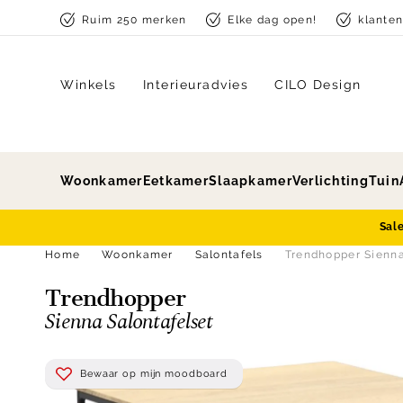
Skip to content
Ruim 250 merken
Elke dag open!
klante
Winkels
Interieuradvies
CILO Design
Woonkamer
Eetkamer
Slaapkamer
Verlichting
Tuin
Sal
Home
Woonkamer
Salontafels
Trendhopper Sienna
Trendhopper
Sienna Salontafelset
Bewaar op mijn moodboard