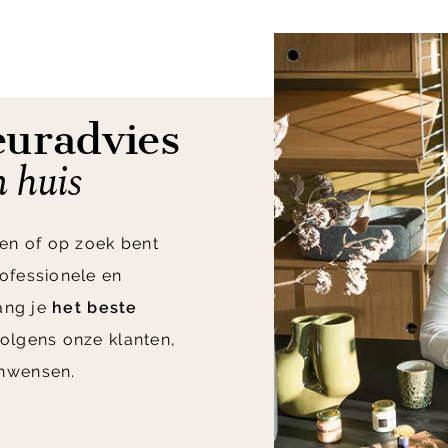
euradvies
n huis
en of op zoek bent
ofessionele en
vang je
het beste
olgens onze klanten,
nwensen.