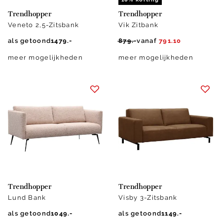
Trendhopper
Trendhopper
Veneto 2,5-Zitsbank
Vik Zitbank
als getoond
1479.-
879.-
vanaf
791.10
meer mogelijkheden
meer mogelijkheden
Trendhopper
Trendhopper
Lund Bank
Visby 3-Zitsbank
als getoond
1049.-
als getoond
1149.-