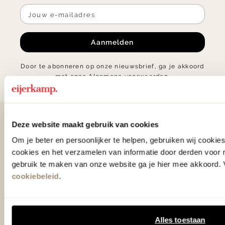
Aanmelden
Door te abonneren op onze nieuwsbrief, ga je akkoord
met onze
Algemene voorwaarden
.
Contact
Deze website maakt gebruik van cookies
Om je beter en persoonlijker te helpen, gebruiken wij cooki
0575 - 58 36 00
cookies en het verzamelen van informatie door derden voor 
gebruik te maken van onze website ga je hier mee akkoord. V
+31 575 583 388
cookiebeleid
.
info@eijerkamp.nl
Alles toestaan
Winkels