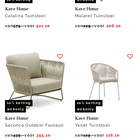
Kave Home
Kave Home
Catalina Tuinstoel
Malaret Tuinstoel
van
579.-
voor
521.10
van
229.-
voor
206.10
10% korting
10% korting
webonly
webonly
Kave Home
Kave Home
Saconca Outdoor Fauteuil
Yanet Tuinstoel
van
439.-
voor
395.10
van
129.-
voor
116.10