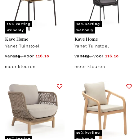
10% korting
10% korting
webonly
webonly
Kave Home
Kave Home
Yanet Tuinstoel
Yanet Tuinstoel
van
129.-
voor
116.10
van
129.-
voor
116.10
meer kleuren
meer kleuren
10% korting
10% korting
webonly