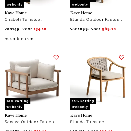
webonly
webonly
Kave Home
Kave Home
Chabeli Tuinstoel
Elunda Outdoor Fauteuil
van
149.-
voor
134.10
van
1099.-
voor
989.10
meer kleuren
10% korting
10% korting
webonly
webonly
Kave Home
Kave Home
Sacova Outdoor Fauteuil
Elunda Tuinstoel