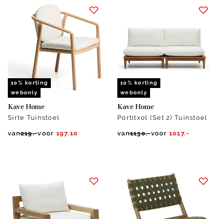
10% korting
10% korting
webonly
webonly
Kave Home
Kave Home
Sirte Tuinstoel
Portitxol (Set 2) Tuinstoel
van
219.-
voor
197.10
van
1130.-
voor
1017.-