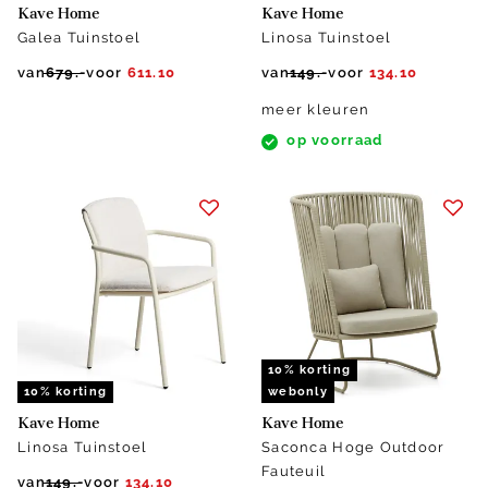
Kave Home
Kave Home
Galea Tuinstoel
Linosa Tuinstoel
van
679.-
voor
611.10
van
149.-
voor
134.10
meer kleuren
op voorraad
10% korting
10% korting
webonly
Kave Home
Kave Home
Linosa Tuinstoel
Saconca Hoge Outdoor
Fauteuil
van
149.-
voor
134.10