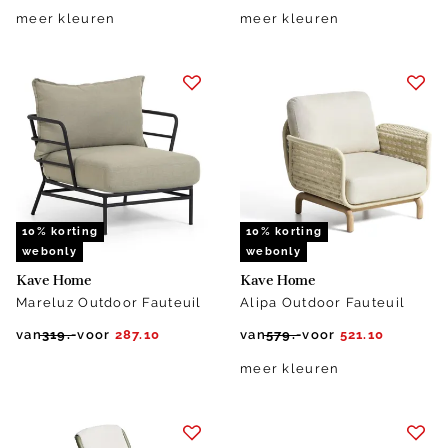
meer kleuren
meer kleuren
10% korting
10% korting
webonly
webonly
Kave Home
Kave Home
Mareluz Outdoor Fauteuil
Alipa Outdoor Fauteuil
van
319.-
voor
287.10
van
579.-
voor
521.10
meer kleuren