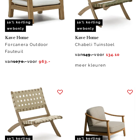
10% korting
10% korting
webonly
webonly
Kave Home
Kave Home
Forcanera Outdoor
Chabeli Tuinstoel
Fauteuil
van
149.-
voor
134.10
van
1070.-
voor
963.-
meer kleuren
10% korting
10% korting