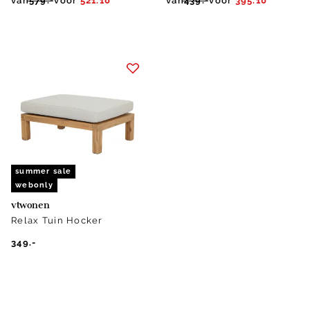
van
579.-
voor
521.10
van
439.-
voor
395.10
summer sale
webonly
vtwonen
Relax Tuin Hocker
349.-