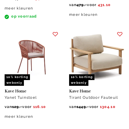
van
479.-
voor
431.10
meer kleuren
meer kleuren
op voorraad
10% korting
10% korting
webonly
webonly
Kave Home
Kave Home
Yanet Tuinstoel
Tirant Outdoor Fauteuil
van
129.-
voor
116.10
van
1449.-
voor
1304.10
meer kleuren