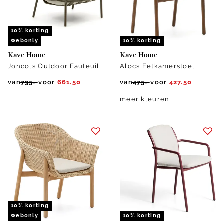
10% korting
webonly
10% korting
Kave Home
Kave Home
Joncols Outdoor Fauteuil
Alocs Eetkamerstoel
van
735.-
voor
661.50
van
475.-
voor
427.50
meer kleuren
10% korting
webonly
10% korting