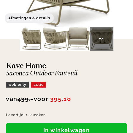
Afmetingen & details
+4
Kave Home
Saconca Outdoor Fauteuil
web only
actie
van
439.-
voor
395.10
Levertijd:
1-2 weken
In winkelwagen