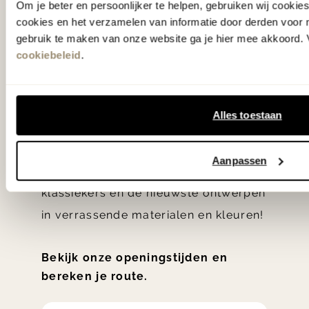
Om je beter en persoonlijker te helpen, gebruiken wij cooki
De woonwinkel
cookies en het verzamelen van informatie door derden voor 
gezien op tv!
gebruik te maken van onze website ga je hier mee akkoord. V
cookiebeleid
.
Wie kent het programma vtwonen
'Weer verliefd op je huis' niet? We
Alles toestaan
hebben met liefde de mooiste woon-,
slaap- en designcollecties
Aanpassen
samengesteld met de mooiste
klassiekers en de nieuwste ontwerpen
in verrassende materialen en kleuren!
Bekijk onze openingstijden en
bereken je route.