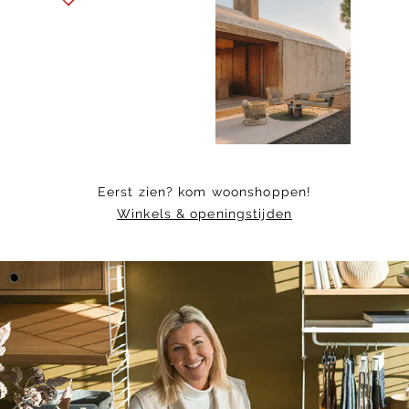
1
of
8
Eerst zien? kom woonshoppen!
Winkels & openingstijden