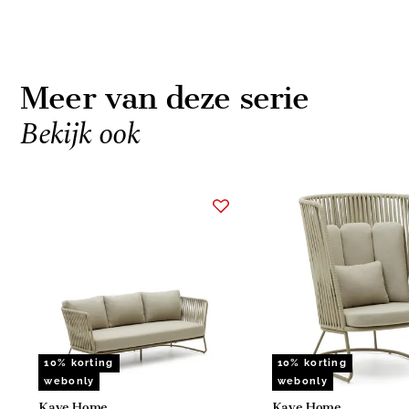
Meer van deze serie
Bekijk ook
Item
1
of
4
10% korting
10% korting
webonly
webonly
Kave Home
Kave Home