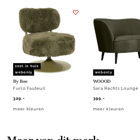
Item
1
of
10
snel in huis
webonly
webonly
By Boo
WOOOD
Furlo Fauteuil
Sara Rechts Lounge 
329.-
399.-
meer kleuren
meer kleuren