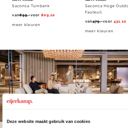
Saconca Tuinbank
Saconca Hoge Outd
Fauteuil
van
899.-
voor
809.10
van
479.-
voor
431.10
meer kleuren
meer kleuren
Deze website maakt gebruik van cookies