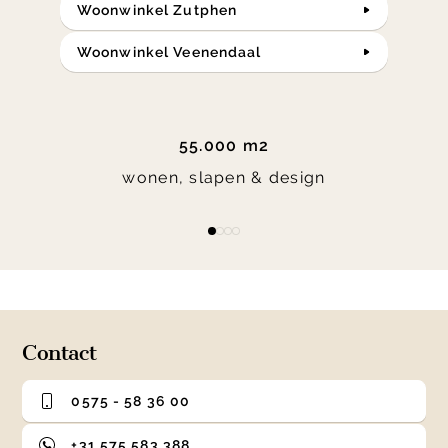
Woonwinkel Zutphen
Woonwinkel Veenendaal
55.000 m2
wonen, slapen & design
Item
item
item
item
item
1
0
1
2
3
of
4
Contact
0575 - 58 36 00
+31 575 583 388