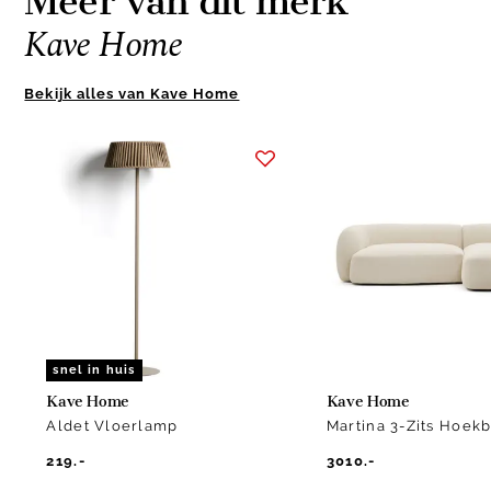
Meer van dit merk
Kave Home
Bekijk alles van Kave Home
Item
1
of
2
snel in huis
Kave Home
Kave Home
Aldet Vloerlamp
Martina 3-Zits Hoek
219.-
3010.-