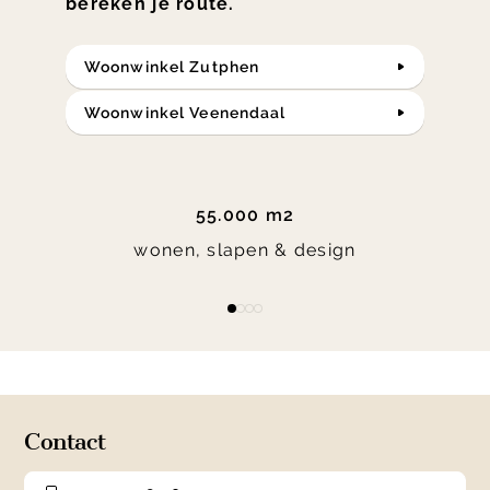
bereken je route.
Woonwinkel Zutphen
Woonwinkel Veenendaal
55.000 m2
wonen, slapen & design
Item
item
item
item
item
1
0
1
2
3
of
4
Contact