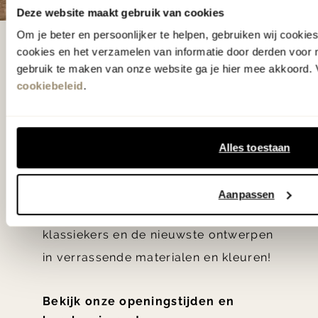
Deze website maakt gebruik van cookies
Om je beter en persoonlijker te helpen, gebruiken wij cooki
De woonwinkel
cookies en het verzamelen van informatie door derden voor 
gebruik te maken van onze website ga je hier mee akkoord. V
gezien op tv!
cookiebeleid
.
Wie kent het programma vtwonen
'Weer verliefd op je huis' niet? We
Alles toestaan
hebben met liefde de mooiste woon-,
slaap- en designcollecties
Aanpassen
samengesteld met de mooiste
klassiekers en de nieuwste ontwerpen
in verrassende materialen en kleuren!
Bekijk onze openingstijden en