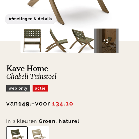
Afmetingen & details
+3
Kave Home
Chabeli Tuinstoel
web only
actie
van
149.-
voor
134.10
In 2 kleuren
Groen, Naturel