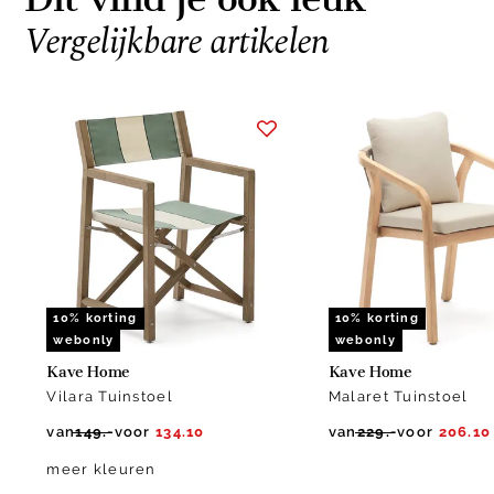
Vergelijkbare artikelen
Item
1
of
14
10% korting
10% korting
webonly
webonly
Kave Home
Kave Home
Vilara Tuinstoel
Malaret Tuinstoel
van
149.-
voor
134.10
van
229.-
voor
206.10
meer kleuren