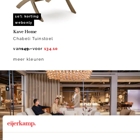
10% korting
webonly
Kave Home
Chabeli Tuinstoel
van
149.-
voor
134.10
meer kleuren