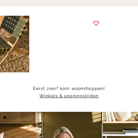
Item
1
of
7
Eerst zien? kom woonshoppen!
Winkels & openingstijden