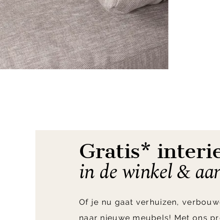
Item
1
of
5
Gratis* interi
in de winkel & aa
Of je nu gaat verhuizen, verbouw
naar nieuwe meubels! Met ons pr