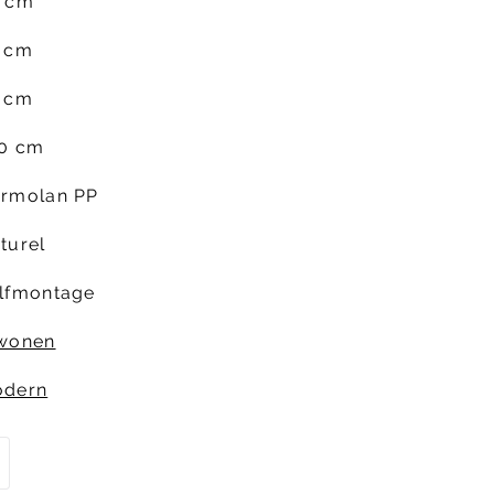
 cm
 cm
 cm
0 cm
rmolan PP
turel
lfmontage
wonen
dern