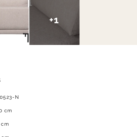
+1
s
0523-N
0 cm
 cm