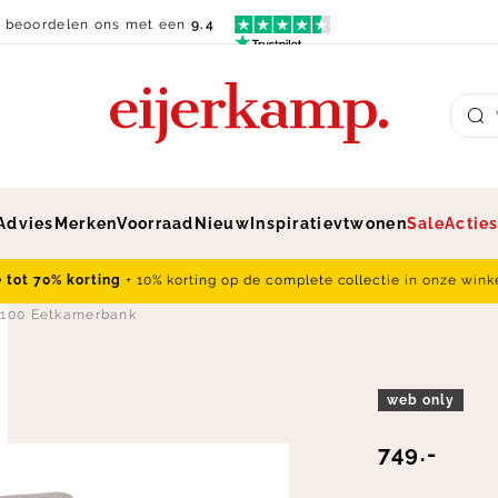
n beoordelen ons met een
9.4
Su
Advies
Merken
Voorraad
Nieuw
Inspiratie
vtwonen
Sale
Actie
e tot 70% korting
+ 10% korting op de complete collectie in onze wink
 100 Eetkamerbank
web only
749.-