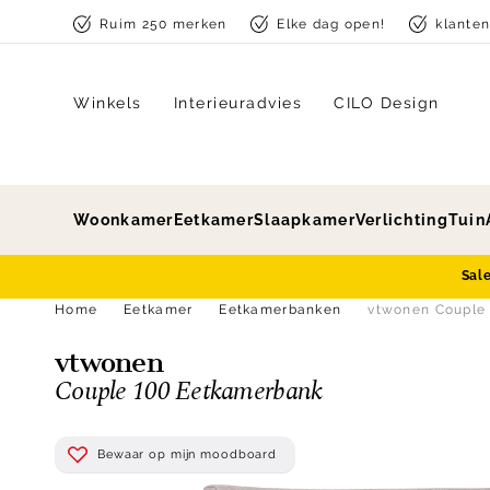
Skip to content
Ruim 250 merken
Elke dag open!
klante
Winkels
Interieuradvies
CILO Design
Woonkamer
Eetkamer
Slaapkamer
Verlichting
Tuin
Sal
Home
Eetkamer
Eetkamerbanken
vtwonen Couple
vtwonen
Couple 100 Eetkamerbank
Bewaar op mijn moodboard