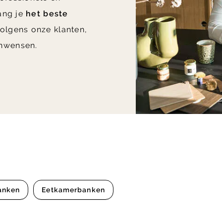
vang je
het beste
olgens onze klanten,
nwensen.
anken
Eetkamerbanken