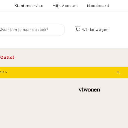
Klantenservice
Mijn Account
Moodboard
Winkelwagen
bmit search
s
Outlet
els >
Sluit