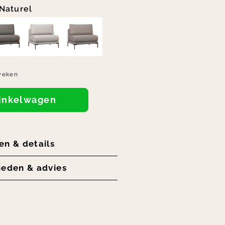
Naturel
weken
winkelwagen
en & details
heden & advies