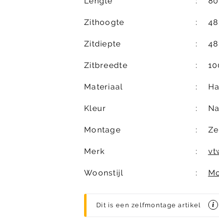
Lengte
80
Zithoogte
48
Zitdiepte
48
Zitbreedte
10
Materiaal
Ha
Kleur
Na
Montage
Ze
Merk
vt
Woonstijl
Mo
Dit is een zelfmontage artikel