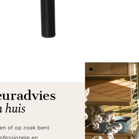
euradvies
n huis
en of op zoek bent
ofessionele en