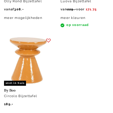
Olly Rond Bijzettafel
Luova Bijzettafel
vanaf
308.-
van
229.-
voor
171.75
meer mogelijkheden
meer kleuren
op voorraad
snel in huis
By Boo
Circolo Bijzettafel
189.-