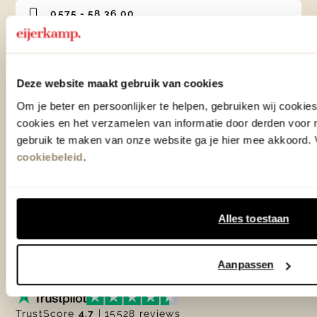
0575 - 58 36 00
+31 575 583 388
info@eijerkamp.nl
Deze website maakt gebruik van cookies
Om je beter en persoonlijker te helpen, gebruiken wij cooki
Winkels
cookies en het verzamelen van informatie door derden voor 
gebruik te maken van onze website ga je hier mee akkoord. V
cookiebeleid
.
Woonwinkel Zutphen
Adres & Openingstijden
Woonwinkel Veenendaal
Adres & Openingstijden
Alles toestaan
Outlet Zutphen
Adres & Openingstijden
Aanpassen
TrustScore
4.7
| 15528 reviews