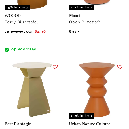
15% korting
snel in huis
WOOOD
Moooi
Ferry Bijzettafel
Obon Bijzettafel
van
99.95
voor
84.96
897.-
op voorraad
snel in huis
Bert Plantagie
Urban Nature Culture