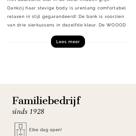
Dankzij haar stevige body is urenlang comfortabel
relaxen in stijl gegarandeerd! De bank is voorzien
van drie sierkussens in dezelfde kleur. De WOOOD
hoekbank heeft voldoende ruimte voor ten minste
Lees meer
drie ruime zitplekken en is voorzien van een
loungechair aan de linkerzijde. De Bean hoekbank
is tevens verkrijgbaar in meerdere varianten.
Shop de WOOOD Bean Hoekbank exclusief online!
Familiebedrijf
sinds 1928
Elke dag open!