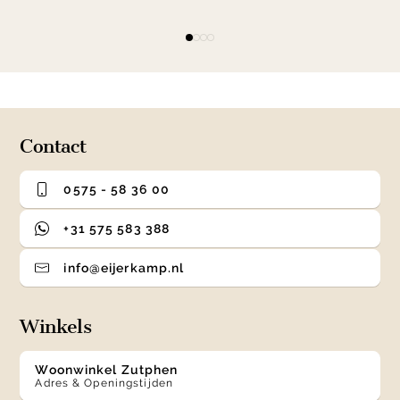
Item
item
item
item
item
1
0
1
2
3
of
4
Contact
0575 - 58 36 00
+31 575 583 388
info@eijerkamp.nl
Winkels
Woonwinkel Zutphen
Adres & Openingstijden