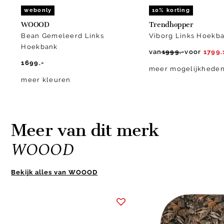
webonly
10% korting
WOOOD
Trendhopper
Bean Gemeleerd Links
Viborg Links Hoekb
Hoekbank
van
1999.-
voor
1799.
1699.-
meer mogelijkhede
meer kleuren
Meer van dit merk
WOOOD
Bekijk alles van WOOOD
Item
1
of