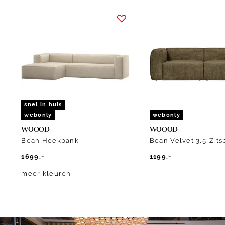
Item
1
of
10
snel in huis
webonly
webonly
WOOOD
WOOOD
Bean Hoekbank
Bean Velvet 3,5-Zit
1699.-
1199.-
meer kleuren