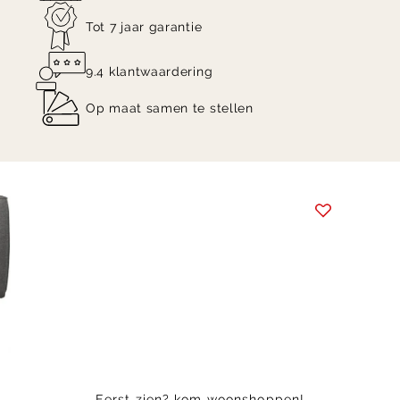
Tot 7 jaar garantie
9.4 klantwaardering
Op maat samen te stellen
Item
1
of
7
Eerst zien? kom woonshoppen!