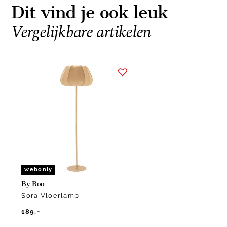
Dit vind je ook leuk
Vergelijkbare artikelen
Item
1
of
1
webonly
By Boo
Sora Vloerlamp
189.-