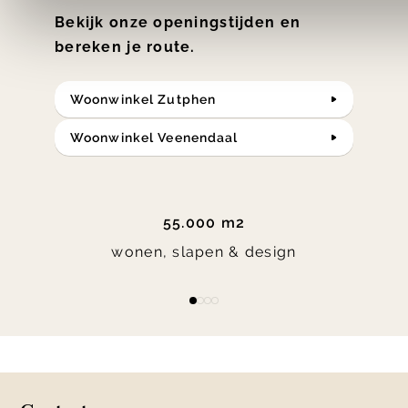
Bekijk onze openingstijden en
bereken je route.
Woonwinkel Zutphen
Woonwinkel Veenendaal
55.000 m2
wonen, slapen & design
Item
item
item
item
item
1
0
1
2
3
of
4