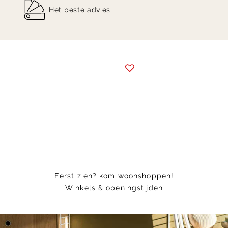
Het beste advies
Item
1
of
6
Eerst zien? kom woonshoppen!
Winkels & openingstijden