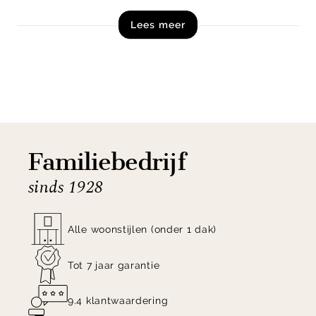
formaat is hij flexibel te plaatsen, terwijl de
Lees meer
voetschakelaar zorgt voor extra gebruiksgemak.
Shop de WOOOD Vloerlamp Loft nu online!
Familiebedrijf
sinds 1928
Alle woonstijlen (onder 1 dak)
Tot 7 jaar garantie
9.4 klantwaardering