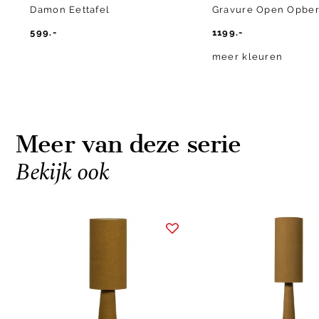
Damon Eettafel
Gravure Open Opber
599.-
1199.-
meer kleuren
Meer van deze serie
Bekijk ook
Item
1
of
8