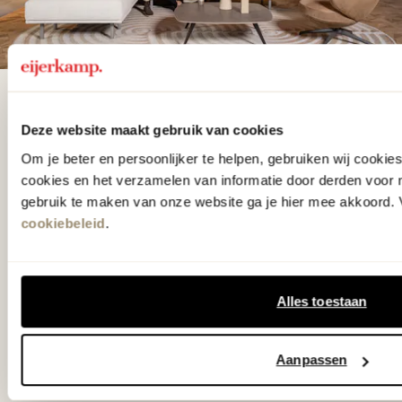
De woonwinkel
Deze website maakt gebruik van cookies
gezien op tv!
Om je beter en persoonlijker te helpen, gebruiken wij cooki
cookies en het verzamelen van informatie door derden voor 
Wie kent het programma vtwonen
gebruik te maken van onze website ga je hier mee akkoord. V
cookiebeleid
.
'Weer verliefd op je huis' niet? We
hebben met liefde de mooiste woon-,
slaap- en designcollecties
Alles toestaan
samengesteld met de mooiste
klassiekers en de nieuwste ontwerpen
Aanpassen
in verrassende materialen en kleuren!