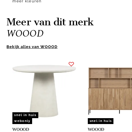
meer kleuren
Meer van dit merk
WOOOD
Bekijk alles van WOOOD
Item
1
of
10
snel in huis
webonly
snel in huis
WOOOD
WOOOD