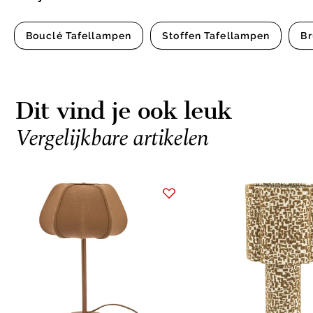
Bouclé Tafellampen
Stoffen Tafellampen
Br
Dit vind je ook leuk
Vergelijkbare artikelen
Item
1
of
2