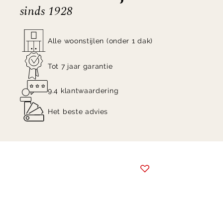
sinds 1928
Alle woonstijlen (onder 1 dak)
Tot 7 jaar garantie
9.4 klantwaardering
Het beste advies
Item
1
of
4