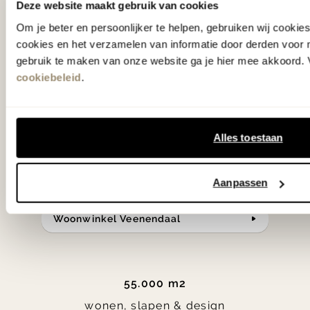
Deze website maakt gebruik van cookies
slaap- en designcollecties
Om je beter en persoonlijker te helpen, gebruiken wij cooki
samengesteld met de mooiste
cookies en het verzamelen van informatie door derden voor 
gebruik te maken van onze website ga je hier mee akkoord. V
klassiekers en de nieuwste ontwerpen
cookiebeleid
.
in verrassende materialen en kleuren!
Bekijk onze openingstijden en
Alles toestaan
bereken je route.
Aanpassen
Woonwinkel Zutphen
Woonwinkel Veenendaal
55.000 m2
wonen, slapen & design