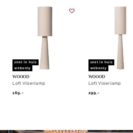
Item
1
of
8
snel in huis
snel in huis
webonly
webonly
WOOOD
WOOOD
Loft Vloerlamp
Loft Vloerlamp
169.-
299.-