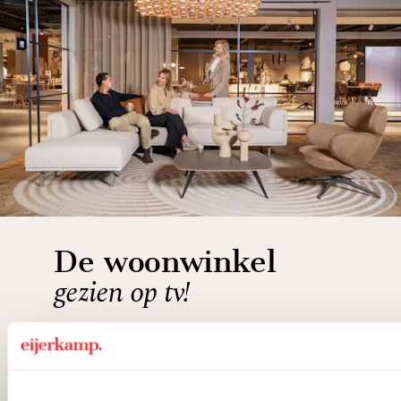
De woonwinkel
gezien op tv!
Wie kent het programma vtwonen
'Weer verliefd op je huis' niet? We
hebben met liefde de mooiste woon-,