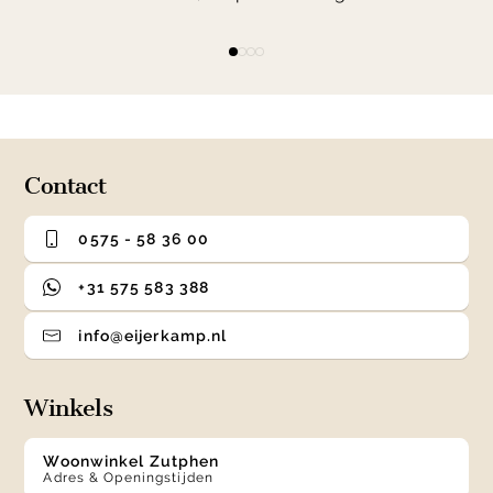
Item
item
item
item
item
1
0
1
2
3
of
4
Contact
0575 - 58 36 00
+31 575 583 388
info@eijerkamp.nl
Winkels
Woonwinkel Zutphen
Adres & Openingstijden