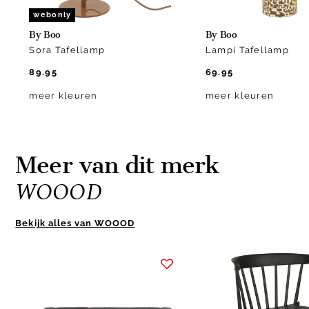
webonly
By Boo
By Boo
Sora Tafellamp
Lampi Tafellamp
89.95
69.95
meer kleuren
meer kleuren
Meer van dit merk
WOOOD
Bekijk alles van WOOOD
Item
1
of