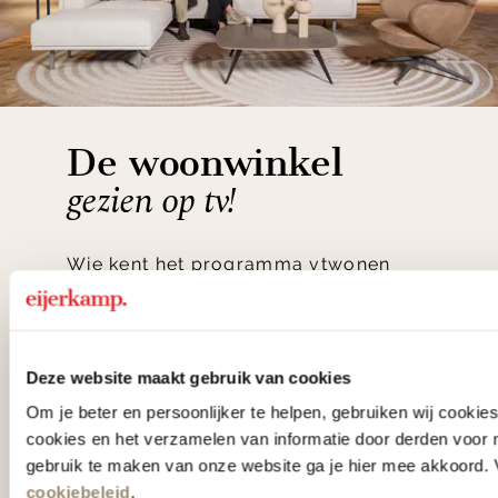
De woonwinkel
gezien op tv!
Wie kent het programma vtwonen
'Weer verliefd op je huis' niet? We
hebben met liefde de mooiste woon-,
slaap- en designcollecties
Deze website maakt gebruik van cookies
samengesteld met de mooiste
Om je beter en persoonlijker te helpen, gebruiken wij cooki
cookies en het verzamelen van informatie door derden voor 
klassiekers en de nieuwste ontwerpen
gebruik te maken van onze website ga je hier mee akkoord. V
in verrassende materialen en kleuren!
cookiebeleid
.