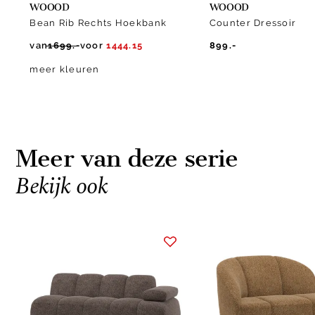
WOOOD
WOOOD
Bean Rib Rechts Hoekbank
Counter Dressoir
van
1699.-
voor
1444.15
899.-
meer kleuren
Meer van deze serie
Bekijk ook
Item
1
of
10