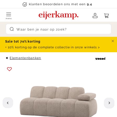
Skip to content
klanten beoordelen ons met een
9.4
menu
Submit search
Sale tot 70% korting
Slu
+ 10% korting op de complete collectie in onze winkels >
Elementenbanken