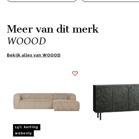
Meer van dit merk
WOOOD
Bekijk alles van WOOOD
Item
1
of
10
15% korting
webonly