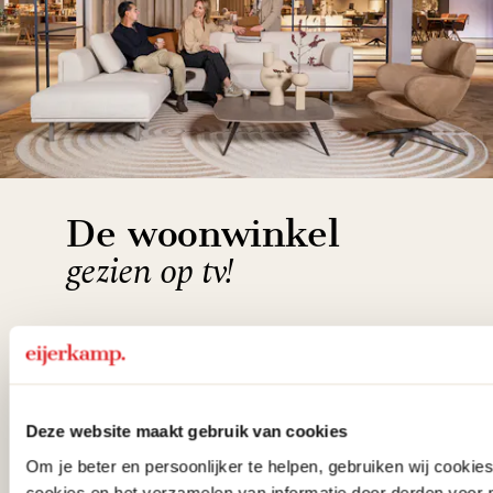
De woonwinkel
gezien op tv!
Wie kent het programma vtwonen
'Weer verliefd op je huis' niet? We
hebben met liefde de mooiste woon-,
Deze website maakt gebruik van cookies
slaap- en designcollecties
Om je beter en persoonlijker te helpen, gebruiken wij cooki
samengesteld met de mooiste
cookies en het verzamelen van informatie door derden voor 