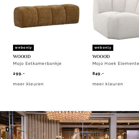
of
10
webonly
webonly
WOOOD
WOOOD
Mojo Eetkamerbankje
Mojo Hoek Element
299.-
849.-
meer kleuren
meer kleuren