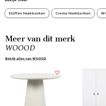
Bekijk meer
Stoffen Hoekbanken
Creme Hoekbanken
Wi
Meer van dit merk
WOOOD
Bekijk alles van WOOOD
Item
1
of
10