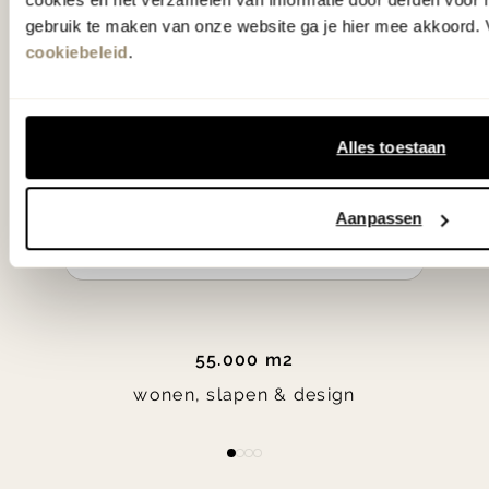
klassiekers en de nieuwste ontwerpen
gebruik te maken van onze website ga je hier mee akkoord. V
in verrassende materialen en kleuren!
cookiebeleid
.
Bekijk onze openingstijden en
Alles toestaan
bereken je route.
Woonwinkel Zutphen
Aanpassen
Woonwinkel Veenendaal
55.000 m2
wonen, slapen & design
Item
item
item
item
item
1