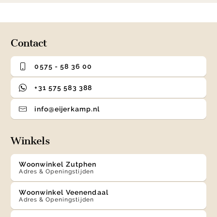
0
1
2
3
of
4
Contact
0575 - 58 36 00
+31 575 583 388
info@eijerkamp.nl
Winkels
Woonwinkel Zutphen
Adres & Openingstijden
Woonwinkel Veenendaal
Adres & Openingstijden