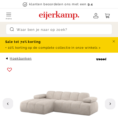
Skip to content
klanten beoordelen ons met een
9.4
menu
Submit search
Sale tot 70% korting
Slu
+ 10% korting op de complete collectie in onze winkels >
Hoekbanken