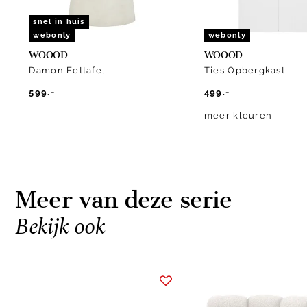
snel in huis
webonly
webonly
WOOOD
WOOOD
Damon Eettafel
Ties Opbergkast
599.-
499.-
meer kleuren
Meer van deze serie
Bekijk ook
Item
1