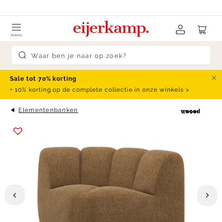
Skip to content
klanten beoordelen ons met een
9.4
menu
Submit search
Sale tot 70% korting
Slu
+ 10% korting op de complete collectie in onze winkels >
Elementenbanken