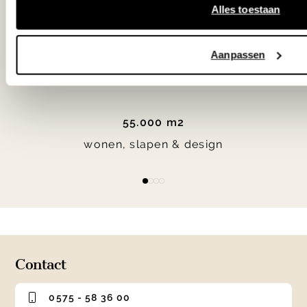
Alles toestaan
Woonwinkel Zutphen
Aanpassen
Woonwinkel Veenendaal
55.000 m2
wonen, slapen & design
Item
item
item
item
item
1
0
1
2
3
of
4
Contact
0575 - 58 36 00