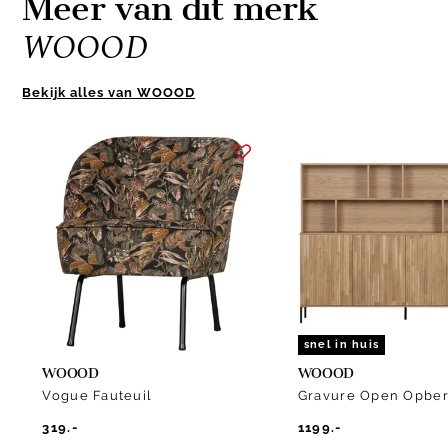
Meer van dit merk
WOOOD
Bekijk alles van WOOOD
Item
1
of
10
snel in huis
WOOOD
WOOOD
Vogue Fauteuil
Gravure Open Opber
319.-
1199.-