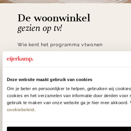
De woonwinkel
gezien op tv!
Wie kent het programma vtwonen
'Weer verliefd op je huis' niet? We
hebben met liefde de mooiste woon-,
slaap- en designcollecties
Deze website maakt gebruik van cookies
samengesteld met de mooiste
Om je beter en persoonlijker te helpen, gebruiken wij cooki
klassiekers en de nieuwste ontwerpen
cookies en het verzamelen van informatie door derden voor 
in verrassende materialen en kleuren!
gebruik te maken van onze website ga je hier mee akkoord. V
cookiebeleid
.
Bekijk onze openingstijden en
bereken je route.