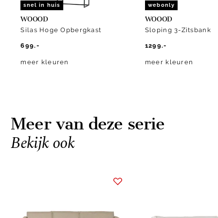
snel in huis
webonly
WOOOD
WOOOD
Silas Hoge Opbergkast
Sloping 3-Zitsbank
699.-
1299.-
meer kleuren
meer kleuren
Meer van deze serie
Bekijk ook
Item
1
of
10