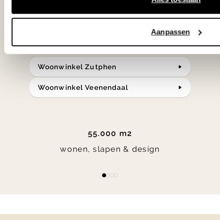
Bekijk onze openingstijden en
Aanpassen
bereken je route.
Woonwinkel Zutphen
Woonwinkel Veenendaal
55.000 m2
wonen, slapen & design
Item
item
item
item
item
1
0
1
2
3
of
4