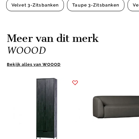
Velvet 3-Zitsbanken
Taupe 3-Zitsbanken
Ve
Meer van dit merk
WOOOD
Bekijk alles van WOOOD
Item
1
of
10