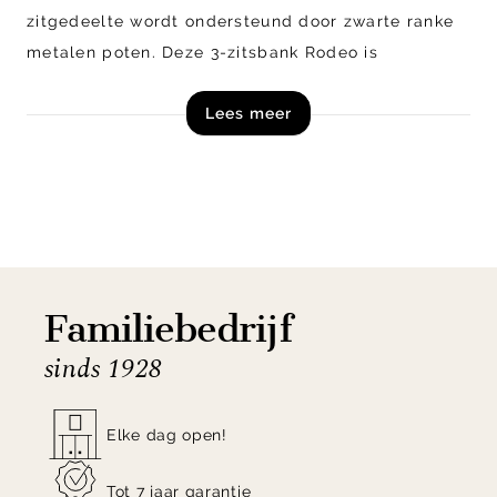
zitgedeelte wordt ondersteund door zwarte ranke
metalen poten. Deze 3-zitsbank Rodeo is
verkrijgbaar in diverse kleuren en uitvoeringen.
Lees meer
Shop 3-zitsbank Rodeo van BePureHome online of
kom langs in onze woonwinkels in Zutphen &
Veenendaal!
Familiebedrijf
sinds 1928
Elke dag open!
Tot 7 jaar garantie