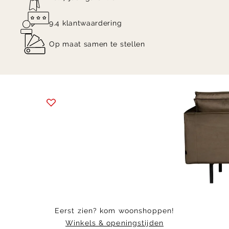
9.4 klantwaardering
Op maat samen te stellen
Item
1
of
5
Eerst zien? kom woonshoppen!
Winkels & openingstijden