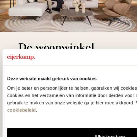
De woonwinkel
gezien op tv!
Wie kent het programma vtwonen
Deze website maakt gebruik van cookies
'Weer verliefd op je huis' niet? We
Om je beter en persoonlijker te helpen, gebruiken wij cooki
hebben met liefde de mooiste woon-,
cookies en het verzamelen van informatie door derden voor 
gebruik te maken van onze website ga je hier mee akkoord. V
slaap- en designcollecties
cookiebeleid
.
samengesteld met de mooiste
klassiekers en de nieuwste ontwerpen
in verrassende materialen en kleuren!
Alles toestaan