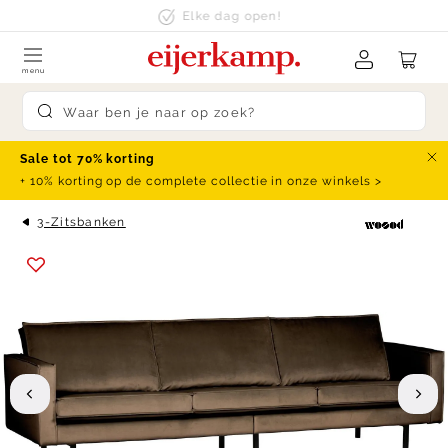
Skip to content
klanten beoordelen ons met een
9.4
menu
Submit search
Sale tot 70% korting
Slu
+ 10% korting op de complete collectie in onze winkels >
3-Zitsbanken