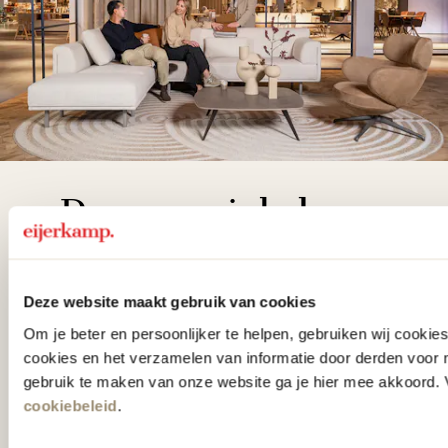
De woonwinkel
gezien op tv!
Wie kent het programma vtwonen
Deze website maakt gebruik van cookies
'Weer verliefd op je huis' niet? We
Om je beter en persoonlijker te helpen, gebruiken wij cooki
cookies en het verzamelen van informatie door derden voor 
hebben met liefde de mooiste woon-,
gebruik te maken van onze website ga je hier mee akkoord. V
slaap- en designcollecties
cookiebeleid
.
samengesteld met de mooiste