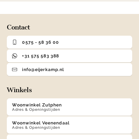
0
1
2
3
of
4
Contact
0575 - 58 36 00
+31 575 583 388
info@eijerkamp.nl
Winkels
Woonwinkel Zutphen
Adres & Openingstijden
Woonwinkel Veenendaal
Adres & Openingstijden