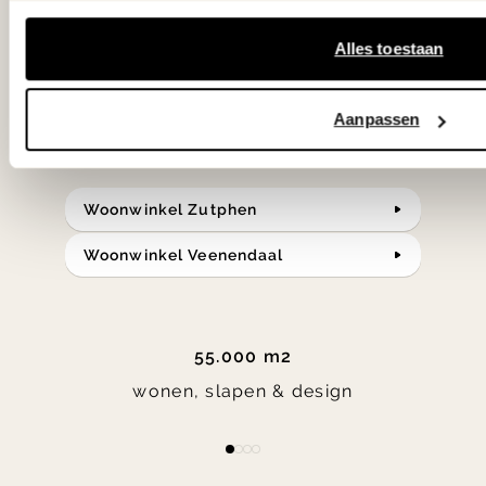
klassiekers en de nieuwste ontwerpen
Alles toestaan
in verrassende materialen en kleuren!
Bekijk onze openingstijden en
Aanpassen
bereken je route.
Woonwinkel Zutphen
Woonwinkel Veenendaal
55.000 m2
wonen, slapen & design
Item
item
item
item
item
1