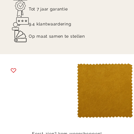
Tot 7 jaar garantie
9.4 klantwaardering
Op maat samen te stellen
Item
1
of
4
Eerst zien? kom woonshoppen!