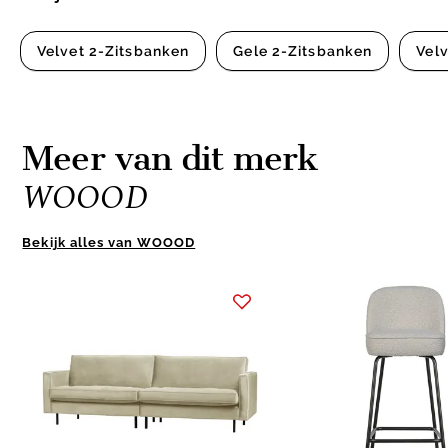
Velvet 2-Zitsbanken
Gele 2-Zitsbanken
Vel
Meer van dit merk
WOOOD
Bekijk alles van WOOOD
Item
1
of
10