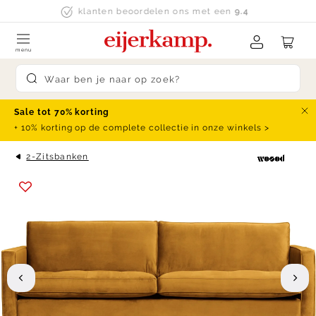
Skip to content
klanten beoordelen ons met een
9.4
menu
Submit search
Sale tot 70% korting
Slu
+ 10% korting op de complete collectie in onze winkels >
2-Zitsbanken