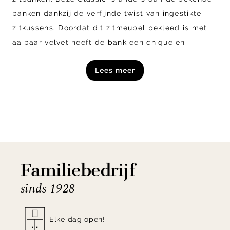
banken dankzij de verfijnde twist van ingestikte
zitkussens. Doordat dit zitmeubel bekleed is met
aaibaar velvet heeft de bank een chique en
stijlvolle uitstaling. Het royale zitgedeelte wordt
Lees meer
ondersteund door zwarte ranke metalen poten.
Deze 2,5-zitsbank Rodeo Classic is verkrijgbaar in
diverse kleuren en uitvoeringen, zoals een 2,5-
zitsbank en een fauteuil.
Shop 2,5-zitsbank Rodeo Classic van WOOOD
online of bezoek onze woonwinkels!
Familiebedrijf
sinds 1928
Elke dag open!