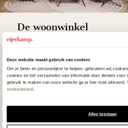
De woonwinkel
gezien op tv!
Wie kent het programma vtwonen
Deze website maakt gebruik van cookies
'Weer verliefd op je huis' niet? We
Om je beter en persoonlijker te helpen, gebruiken wij cooki
hebben met liefde de mooiste woon-,
cookies en het verzamelen van informatie door derden voor 
slaap- en designcollecties
gebruik te maken van onze website ga je hier mee akkoord. V
cookiebeleid
.
samengesteld met de mooiste
klassiekers en de nieuwste ontwerpen
in verrassende materialen en kleuren!
Alles toestaan
Bekijk onze openingstijden en