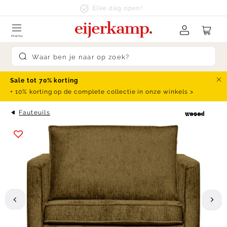
Skip to content
klanten beoordelen ons met een
9.4
menu
Submit search
Sale tot 70% korting
Slu
+ 10% korting op de complete collectie in onze winkels >
Fauteuils