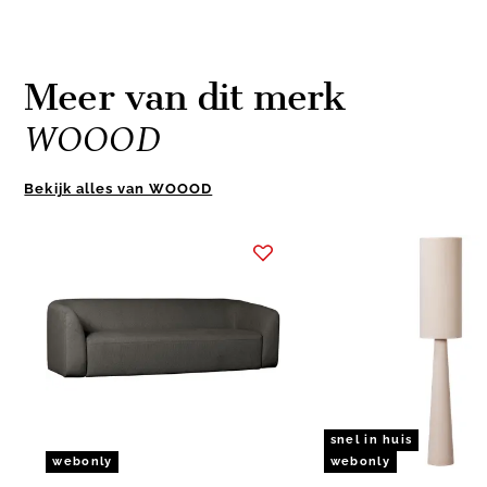
Meer van dit merk
WOOOD
Bekijk alles van WOOOD
Item
1
of
10
snel in huis
webonly
webonly