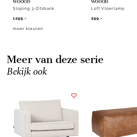
WOOOD
WOOOD
Sloping 3-Zitsbank
Loft Vloerlamp
1299.-
299.-
meer kleuren
Meer van deze serie
Bekijk ook
Item
1
of
10