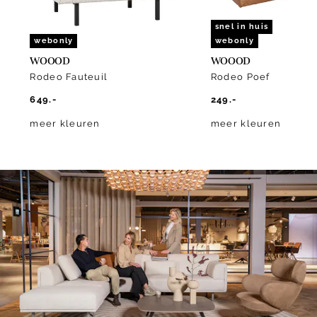
snel in huis
webonly
webonly
WOOOD
WOOOD
Rodeo Fauteuil
Rodeo Poef
649.-
249.-
meer kleuren
meer kleuren