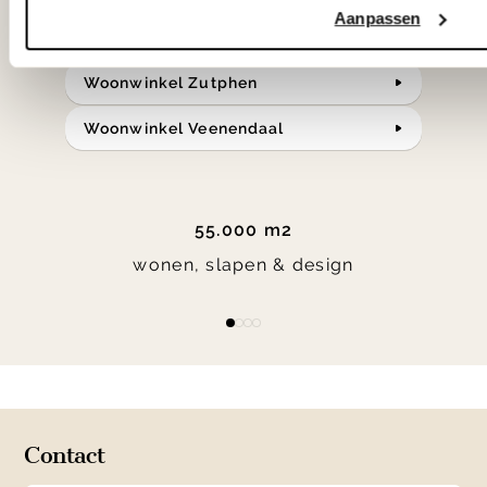
Aanpassen
bereken je route.
Woonwinkel Zutphen
Woonwinkel Veenendaal
55.000 m2
wonen, slapen & design
Item
item
item
item
item
1
0
1
2
3
of
4
Contact