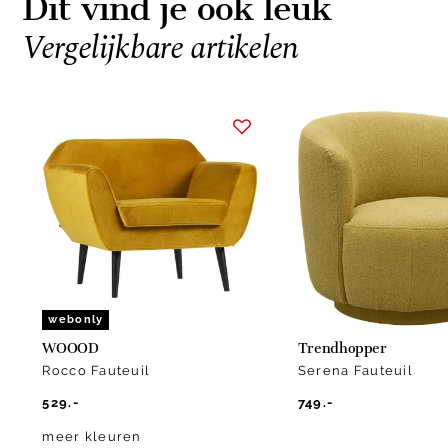
Dit vind je ook leuk
Vergelijkbare artikelen
Item
1
of
6
webonly
WOOOD
Trendhopper
Rocco Fauteuil
Serena Fauteuil
529.-
749.-
meer kleuren