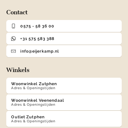
4
Contact
0575 - 58 36 00
+31 575 583 388
info@eijerkamp.nl
Winkels
Woonwinkel Zutphen
Adres & Openingstijden
Woonwinkel Veenendaal
Adres & Openingstijden
Outlet Zutphen
Adres & Openingstijden