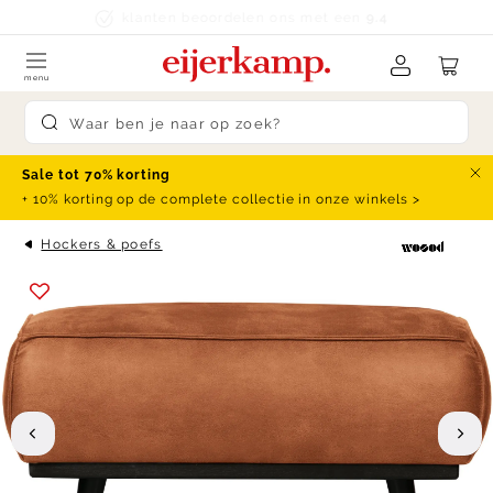
Skip to content
klanten beoordelen ons met een
9.4
menu
Submit search
Sale tot 70% korting
Slu
+ 10% korting op de complete collectie in onze winkels >
Hockers & poefs