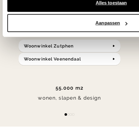
in verrassende materialen en kleuren!
Alles toestaan
Bekijk onze openingstijden en
Aanpassen
bereken je route.
Woonwinkel Zutphen
Woonwinkel Veenendaal
55.000 m2
wonen, slapen & design
Item
item
item
item
item
1
0
1
2
3
of