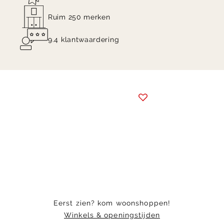
Ruim 250 merken
9.4 klantwaardering
Item
1
of
2
Eerst zien? kom woonshoppen!
Winkels & openingstijden