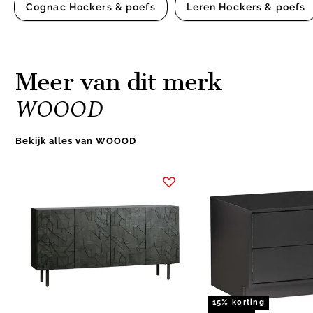
Cognac Hockers & poefs
Leren Hockers & poefs
Meer van dit merk
WOOOD
Bekijk alles van WOOOD
Item
1
of
10
15% korting