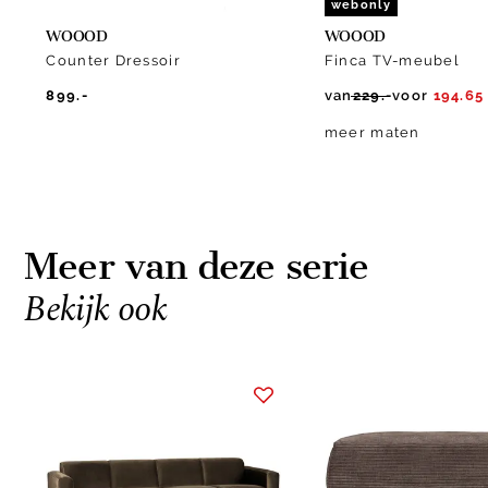
webonly
WOOOD
WOOOD
Counter Dressoir
Finca TV-meubel
899.-
van
229.-
voor
194.65
meer maten
Meer van deze serie
Bekijk ook
Item
1
of
10