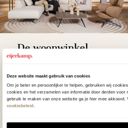
De woonwinkel
gezien op tv!
Wie kent het programma vtwonen
Deze website maakt gebruik van cookies
'Weer verliefd op je huis' niet? We
Om je beter en persoonlijker te helpen, gebruiken wij cooki
hebben met liefde de mooiste woon-,
cookies en het verzamelen van informatie door derden voor 
gebruik te maken van onze website ga je hier mee akkoord. V
slaap- en designcollecties
cookiebeleid
.
samengesteld met de mooiste
klassiekers en de nieuwste ontwerpen