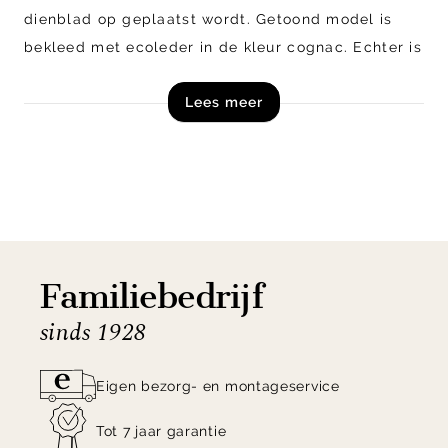
dienblad op geplaatst wordt. Getoond model is
bekleed met ecoleder in de kleur cognac. Echter is
Statement ook verkrijgbaar in talloze andere
Lees meer
stofsoorten en kleuren, zoals suedine, bouclé en
velvet. De hocker wordt gedragen door 4 taps
geplaatste poten van gelakt berkenhout.
Shop hocker Statement van BePureHome online of
ontdek de mogelijkheden in onze woonwinkels in
Zutphen & Veenendaal!
Familiebedrijf
sinds 1928
Eigen bezorg- en montageservice
Tot 7 jaar garantie