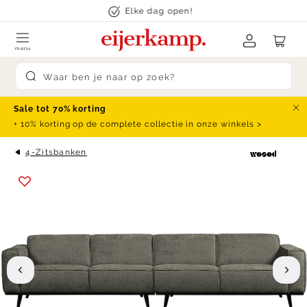
Skip to content
Elke dag open!
menu
Submit search
Sale tot 70% korting
Slu
+ 10% korting op de complete collectie in onze winkels >
4-Zitsbanken