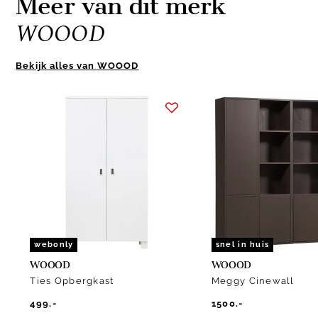
Meer van dit merk
WOOOD
Bekijk alles van WOOOD
Item
1
of
10
webonly
snel in huis
WOOOD
WOOOD
Ties Opbergkast
Meggy Cinewall
499.-
1500.-