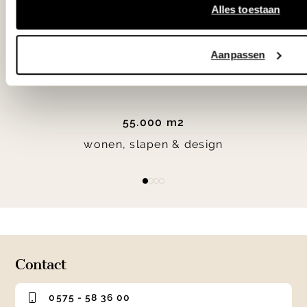
Alles toestaan
Woonwinkel Zutphen
Aanpassen
Woonwinkel Veenendaal
55.000 m2
wonen, slapen & design
Item
item
item
item
item
1
0
1
2
3
of
4
Contact
0575 - 58 36 00