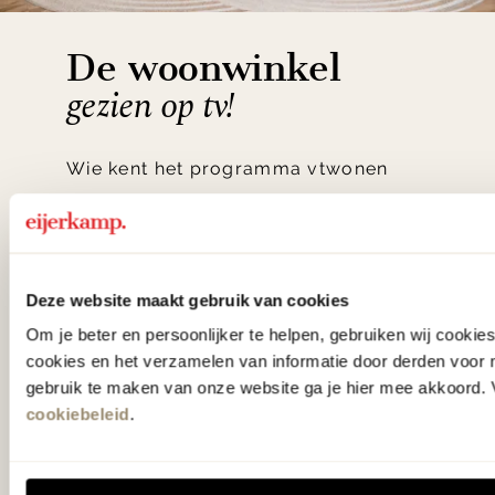
De woonwinkel
gezien op tv!
Wie kent het programma vtwonen
'Weer verliefd op je huis' niet? We
hebben met liefde de mooiste woon-,
slaap- en designcollecties
Deze website maakt gebruik van cookies
samengesteld met de mooiste
Om je beter en persoonlijker te helpen, gebruiken wij cooki
klassiekers en de nieuwste ontwerpen
cookies en het verzamelen van informatie door derden voor 
in verrassende materialen en kleuren!
gebruik te maken van onze website ga je hier mee akkoord. V
cookiebeleid
.
Bekijk onze openingstijden en
bereken je route.