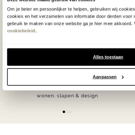
in verrassende materialen en kleuren!
Om je beter en persoonlijker te helpen, gebruiken wij cooki
cookies en het verzamelen van informatie door derden voor 
Bekijk onze openingstijden en
gebruik te maken van onze website ga je hier mee akkoord. V
bereken je route.
cookiebeleid
.
Woonwinkel Zutphen
Alles toestaan
Woonwinkel Veenendaal
Aanpassen
55.000 m2
wonen, slapen & design
Item
item
item
item
item
1
0
1
2
3
of