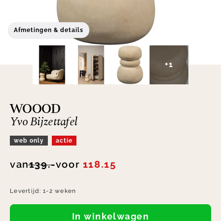
Afmetingen & details
+1
WOOOD
Yvo Bijzettafel
web only
actie
van
139.-
voor
118.15
Levertijd:
1-2 weken
In winkelwagen