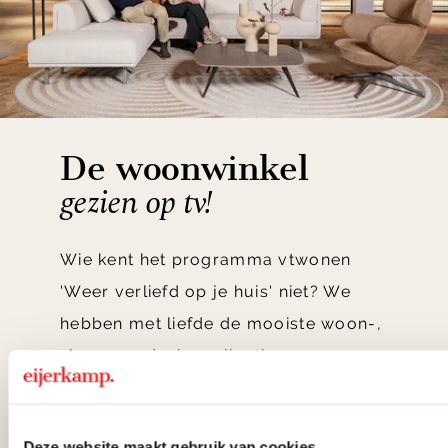
De woonwinkel
gezien op tv!
Wie kent het programma vtwonen
'Weer verliefd op je huis' niet? We
hebben met liefde de mooiste woon-,
slaap- en designcollecties
samengesteld met de mooiste
klassiekers en de nieuwste ontwerpen
Deze website maakt gebruik van cookies