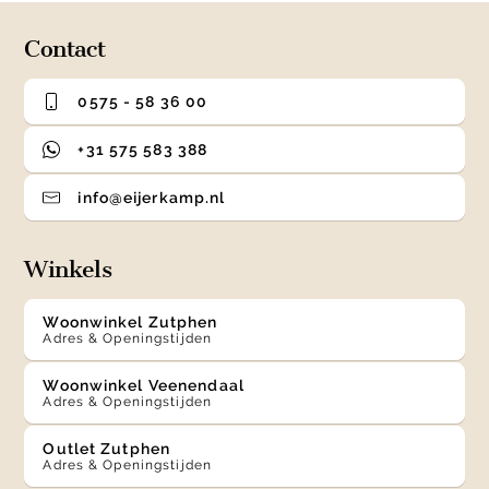
4
Contact
0575 - 58 36 00
+31 575 583 388
info@eijerkamp.nl
Winkels
Woonwinkel Zutphen
Adres & Openingstijden
Woonwinkel Veenendaal
Adres & Openingstijden
Outlet Zutphen
Adres & Openingstijden