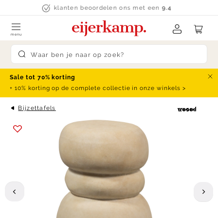
Skip to content
klanten beoordelen ons met een
9.4
menu
Submit search
Sale tot 70% korting
Slu
+ 10% korting op de complete collectie in onze winkels >
Bijzettafels