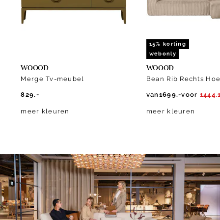
15% korting
webonly
WOOOD
WOOOD
Merge Tv-meubel
Bean Rib Rechts Ho
829.-
van
1699.-
voor
1444.
meer kleuren
meer kleuren