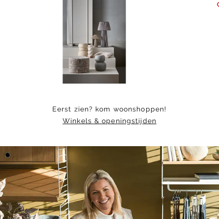
Item
1
of
5
Eerst zien? kom woonshoppen!
Winkels & openingstijden