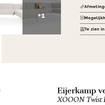
Afmeting
+1
Mogelijk
Te zien i
Eijerkamp ve
s
XOOON Twist 