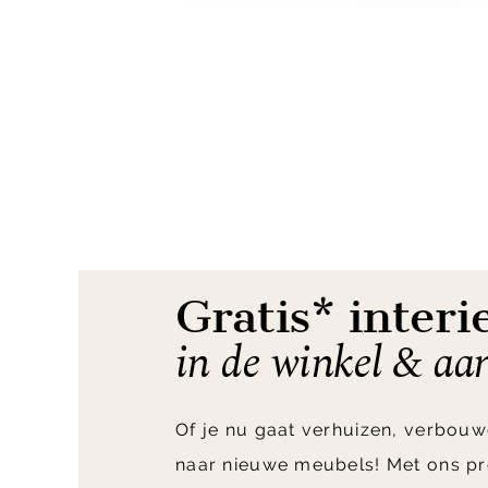
Item
1
of
5
Gratis* interi
in de winkel & aa
Of je nu gaat verhuizen, verbouw
naar nieuwe meubels! Met ons pr