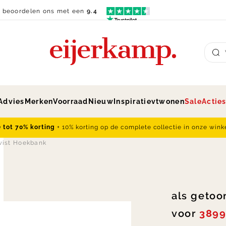
n beoordelen ons met een
9.4
Su
Advies
Merken
Voorraad
Nieuw
Inspiratie
vtwonen
Sale
Actie
e tot 70% korting
+ 10% korting op de complete collectie in onze wink
ist Hoekbank
als getoo
voor
3899