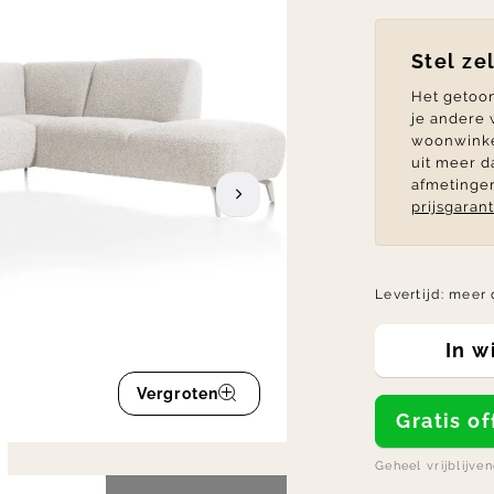
Stel ze
Het getoon
je andere
woonwinkel
uit meer d
afmetingen
prijsgarant
Levertijd:
meer 
In 
Vergroten
Gratis 
Geheel vrijblijve