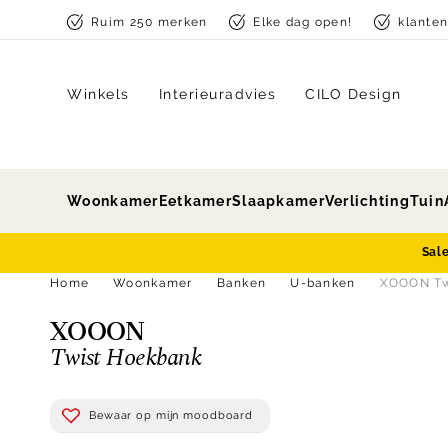
Skip to content
Ruim 250 merken
Elke dag open!
klante
Winkels
Interieuradvies
CILO Design
Woonkamer
Eetkamer
Slaapkamer
Verlichting
Tuin
Sal
Home
Woonkamer
Banken
U-banken
XOOON Tw
XOOON
Twist Hoekbank
Bewaar op mijn moodboard