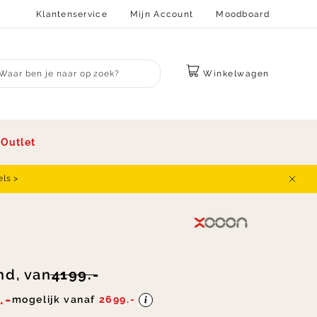
Klantenservice
Mijn Account
Moodboard
Winkelwagen
bmit search
s
Outlet
els >
Sluit
nd, van
4199.-
.-
mogelijk vanaf
2699.-