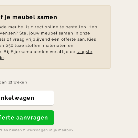
lf je meubel samen
de meubel is direct online te bestellen. Heb
 wensen? Stel jouw meubel samen in onze
s of vraag vrijblijvend een offerte aan. Kies
an 250 luxe stoffen, materialen en
. Bij Eijerkamp bieden we altijd de
laagste
ie
.
dan 12 weken
winkelwagen
offerte aanvragen
nd en binnen 2 werkdagen in je mailbox