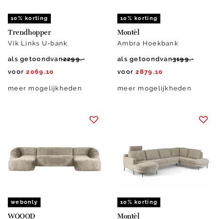
10% korting
10% korting
Trendhopper
Montèl
Vik Links U-bank
Ambra Hoekbank
als getoond
van
2299.-
als getoond
van
3199.-
voor
2069.10
voor
2879.10
meer mogelijkheden
meer mogelijkheden
webonly
10% korting
WOOOD
Montèl