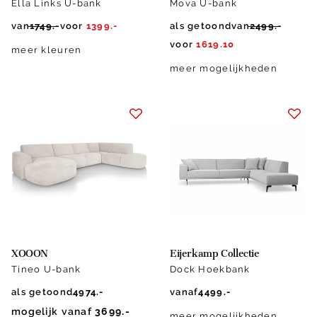
Ella Links U-bank
Mova U-bank
van
1749.-
voor
1399.-
als getoond
van
2499.-
voor
1619.10
meer kleuren
meer mogelijkheden
XOOON
Eijerkamp Collectie
Tineo U-bank
Dock Hoekbank
als getoond
4974.-
vanaf
4499.-
mogelijk vanaf
3699.-
meer mogelijkheden