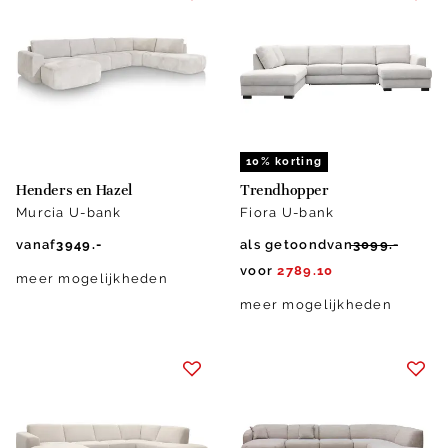
10% korting
Henders en Hazel
Trendhopper
Murcia U-bank
Fiora U-bank
vanaf
3949.-
als getoond
van
3099.-
voor
2789.10
meer mogelijkheden
meer mogelijkheden