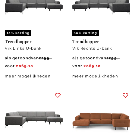
10% korting
10% korting
Trendhopper
Trendhopper
Vik Links U-bank
Vik Rechts U-bank
als getoond
van
2299.-
als getoond
van
2299.-
voor
2069.10
voor
2069.10
meer mogelijkheden
meer mogelijkheden