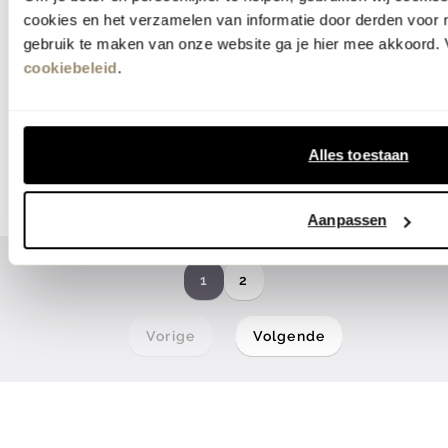
cookies en het verzamelen van informatie door derden voor 
webonly
webonly
gebruik te maken van onze website ga je hier mee akkoord. V
WOOOD
WOOOD
cookiebeleid
.
Sloping Velvet U-bank
Sloping Velvet U-bank
2599.-
2599.-
meer kleuren
meer kleuren
Alles toestaan
Aanpassen
1
2
Vorige
Volgende