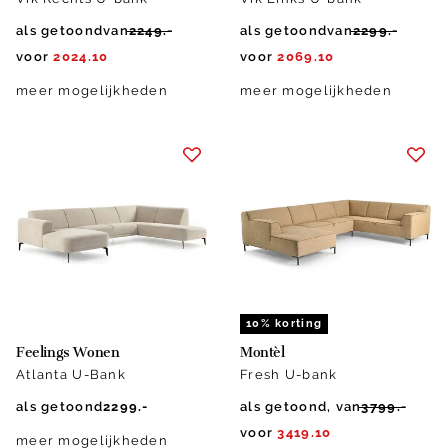
als getoond
van
2249.-
als getoond
van
2299.-
voor
2024.10
voor
2069.10
meer mogelijkheden
meer mogelijkheden
10% korting
Feelings Wonen
Montèl
Atlanta U-Bank
Fresh U-bank
als getoond
2299.-
als getoond, van
3799.-
voor
3419.10
meer mogelijkheden