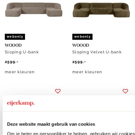
webonly
webonly
WOOOD
WOOOD
Sloping U-bank
Sloping Velvet U-bank
2599.-
2599.-
meer kleuren
meer kleuren
Deze website maakt gebruik van cookies
Om je beter en persoonlijker te helpen, gebruiken wij cooki