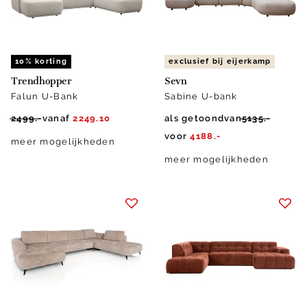
10% korting
exclusief bij eijerkamp
Trendhopper
Sevn
Falun U-Bank
Sabine U-bank
2499.-
vanaf
2249.10
als getoond
van
5135.-
voor
4188.-
meer mogelijkheden
meer mogelijkheden