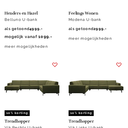
Henders en Hazel
Feelings Wonen
Belluno U-bank
Modena U-bank
als getoond
4999.-
als getoond
2999.-
mogelijk vanaf
1099.-
meer mogelijkheden
meer mogelijkheden
10% korting
10% korting
Trendhopper
Trendhopper
Vik Rechts U-bank
Vik Links U-bank