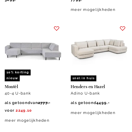
meer mogelijkheden
10% korting
nieuw
snel in huis
Montèl
Henders en Hazel
40-4 U-bank
Adino U-bank
als getoond
van
2777.-
als getoond
4499.-
voor
2249.10
meer mogelijkheden
meer mogelijkheden