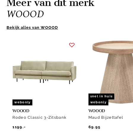
Meer van dit merk
WOOOD
Bekijk alles van WOOOD
Item
1
of
10
snel in huis
webonly
webonly
WOOOD
WOOOD
Rodeo Classic 3-Zitsbank
Maud Bijzettafel
1199.-
69.95