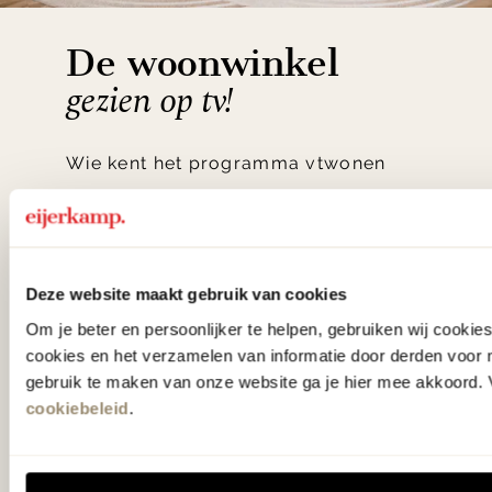
De woonwinkel
gezien op tv!
Wie kent het programma vtwonen
'Weer verliefd op je huis' niet? We
hebben met liefde de mooiste woon-,
slaap- en designcollecties
Deze website maakt gebruik van cookies
samengesteld met de mooiste
Om je beter en persoonlijker te helpen, gebruiken wij cooki
klassiekers en de nieuwste ontwerpen
cookies en het verzamelen van informatie door derden voor 
in verrassende materialen en kleuren!
gebruik te maken van onze website ga je hier mee akkoord. V
cookiebeleid
.
Bekijk onze openingstijden en
bereken je route.