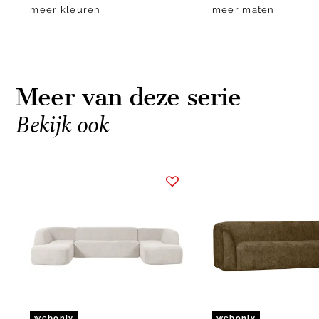
meer kleuren
meer maten
Meer van deze serie
Bekijk ook
Item
1
of
10
webonly
webonly