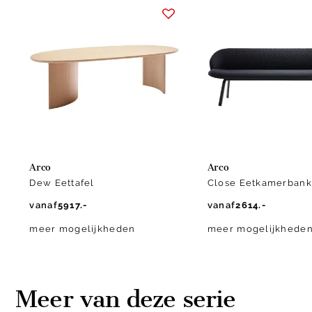
1
of
2
Arco
Arco
Dew Eettafel
Close Eetkamerbank
vanaf
5917.-
vanaf
2614.-
meer mogelijkheden
meer mogelijkhede
Meer van deze serie