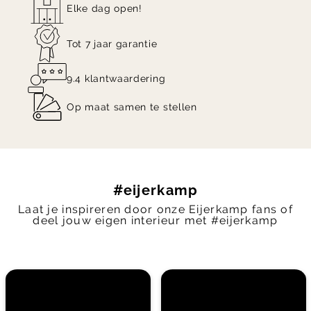
stoffen en leersoorten.
Elke dag open!
Tot 7 jaar garantie
Ontdek het comfort van de Arco Close
eetkamerstoel in onze woonwinkels in Zutphen en
9.4 klantwaardering
Veenendaal, of vraag vrijblijvend een offerte aan!
Op maat samen te stellen
#eijerkamp
Laat je inspireren door onze Eijerkamp fans of
deel jouw eigen interieur met #eijerkamp