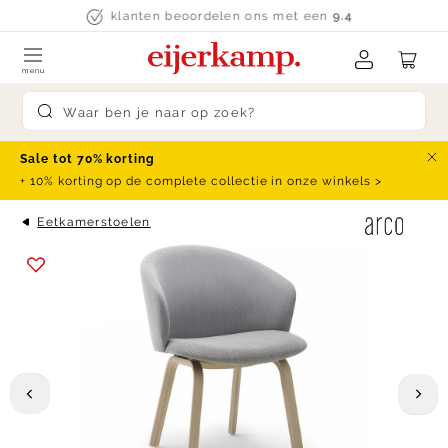
Skip to content
klanten beoordelen ons met een
9.4
menu
Submit search
Sale tot 70% korting
Slu
+ 10% korting op de complete collectie in onze winkels >
Eetkamerstoelen