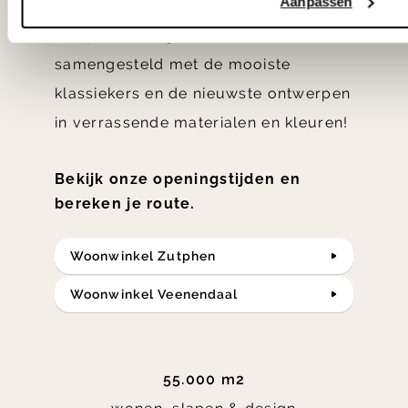
Aanpassen
hebben met liefde de mooiste woon-,
slaap- en designcollecties
samengesteld met de mooiste
klassiekers en de nieuwste ontwerpen
in verrassende materialen en kleuren!
Bekijk onze openingstijden en
bereken je route.
Woonwinkel Zutphen
Woonwinkel Veenendaal
55.000 m2