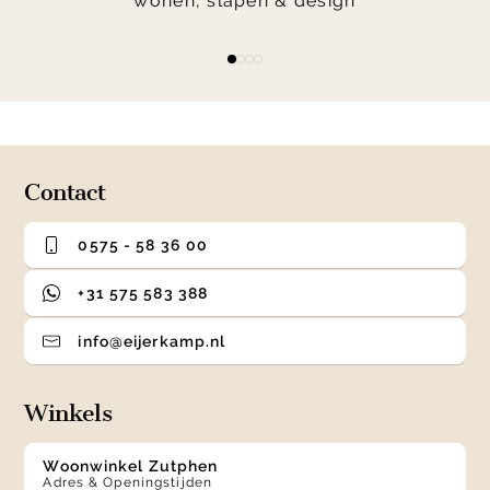
wonen, slapen & design
Item
item
item
item
item
1
0
1
2
3
of
4
Contact
0575 - 58 36 00
+31 575 583 388
info@eijerkamp.nl
Winkels
Woonwinkel Zutphen
Adres & Openingstijden