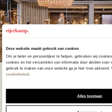
Deze website maakt gebruik van cookies
Om je beter en persoonlijker te helpen, gebruiken wij cooki
cookies en het verzamelen van informatie door derden voor 
gebruik te maken van onze website ga je hier mee akkoord. V
De woonwinkel
cookiebeleid
.
gezien op tv!
Alles toestaan
Wie kent het programma vtwonen
'Weer verliefd op je huis' niet? We