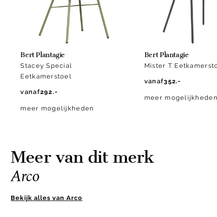
Bert Plantagie
Bert Plantagie
Stacey Special
Mister T Eetkamerst
Eetkamerstoel
vanaf
352.-
vanaf
292.-
meer mogelijkhede
meer mogelijkheden
Meer van dit merk
Arco
Bekijk alles van Arco
Item