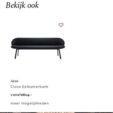
Bekijk ook
Item
1
of
1
Arco
Close Eetkamerbank
vanaf
2614.-
meer mogelijkheden