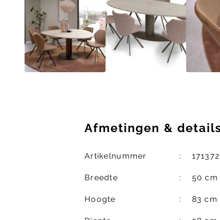
Afmetingen
&
detail
Artikelnummer
171372
Breedte
50 cm
Hoogte
83 cm