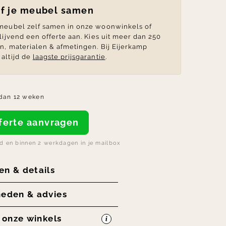
lf je meubel samen
 meubel zelf samen in onze woonwinkels of
blijvend een offerte aan. Kies uit meer dan 250
en, materialen & afmetingen. Bij Eijerkamp
altijd de
laagste prijsgarantie
.
dan 12 weken
offerte aanvragen
nd en binnen 2 werkdagen in je mailbox
en & details
heden & advies
n onze winkels