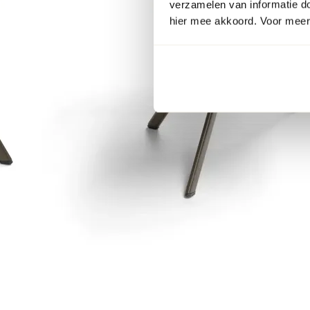
verzamelen van informatie d
hier mee akkoord. Voor meer 
Item
1
of