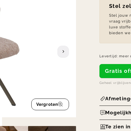
Stel ze
Stel jouw
vraag vrij
luxe stoff
bieden we 
Levertijd:
meer 
Gratis 
Geheel vrijblijve
Afmeting
Vergroten
Mogelijk
Te zien i