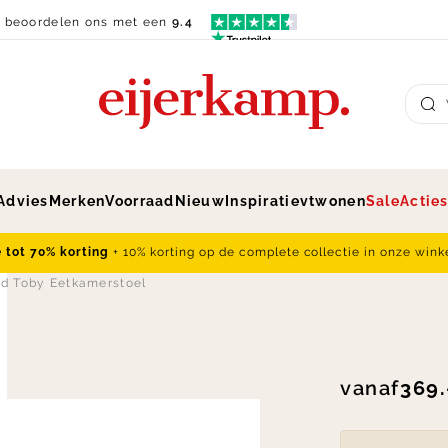
n beoordelen ons met een
9.4
Su
Advies
Merken
Voorraad
Nieuw
Inspiratie
vtwonen
Sale
Actie
e tot 70% korting
+ 10% korting op de complete collectie in onze wink
d Toby Eetkamerstoel
vanaf
369.