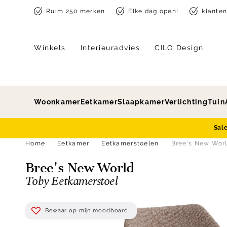
Skip to content
Ruim 250 merken
Elke dag open!
klante
Winkels
Interieuradvies
CILO Design
Woonkamer
Eetkamer
Slaapkamer
Verlichting
Tuin
Sal
Home
Eetkamer
Eetkamerstoelen
Bree's New Worl
Bree's New World
Toby Eetkamerstoel
Bewaar op mijn moodboard