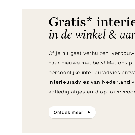
9
Gratis* interi
in de winkel & aa
Of je nu gaat verhuizen, verbouw
naar nieuwe meubels! Met ons pr
persoonlijke interieuradvies ont
interieuradvies van Nederland
v
volledig afgestemd op jouw woo
ontdek meer