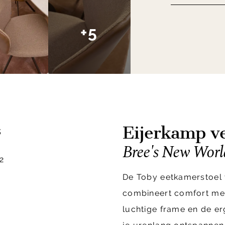
+5
Eijerkamp ve
s
Bree's New Worl
2
De Toby eetkamerstoel
combineert comfort met 
luchtige frame en de e