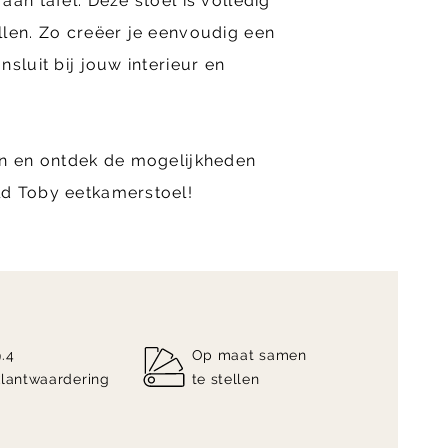
an tafel. Deze stoel is volledig
llen. Zo creëer je eenvoudig een
sluit bij jouw interieur en
an en ontdek de mogelijkheden
d Toby eetkamerstoel!
9.4
Op maat samen
klantwaardering
te stellen