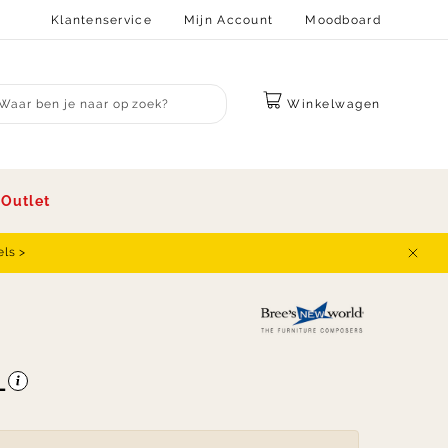
Klantenservice
Mijn Account
Moodboard
Winkelwagen
bmit search
s
Outlet
els >
Sluit
-