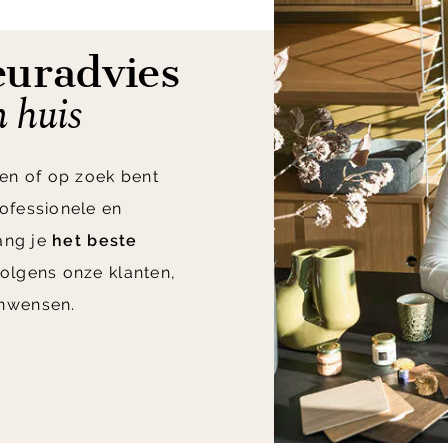
euradvies
n huis
en of op zoek bent
ofessionele en
vang je
het beste
olgens onze klanten,
nwensen.