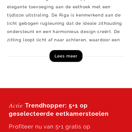
elegante toevoeging aan de eethoek met een
tijdloze uitstraling. De Riga is kenmerkend aan de
licht gebogen rugleuning dat de ideale zithouding
ondersteunt en een harmonieus design creërt. De
zitting loopt licht af naar achteren, waardoor een
comfortabele en ontspannen zit ontstaat.
Lees meer
Riga is volledig naar wens samen te stellen. De
stoel is verkrijgbaar in diverse stofferingen en
kleuren, zodat deze moeiteloos aansluit bij jouw
interieur. Daarnaast heb je keuze uit verschillende
onderstellen, zoals een kruispoot, 4-poot of
Actie
Trendhopper: 5+1 op
draaionderstel.
geselecteerde eetkamerstoelen
Vraag online direct een offerte aan voor
Profiteer nu van 5+1 gratis op
eetkamerstoel Riga uit de collectie van