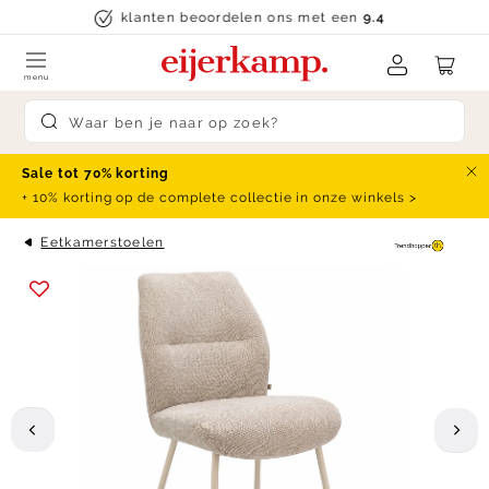
Skip to content
klanten beoordelen ons met een
9.4
menu
Submit search
Sale tot 70% korting
Slu
+ 10% korting op de complete collectie in onze winkels >
Eetkamerstoelen