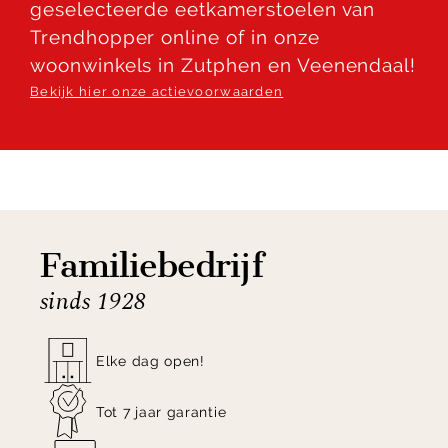
geselecteerde eetkamerstoelen van
Trendhopper & ontdek de perfecte eetkamerstoel
Trendhopper online of in onze
voor jou!
woonwinkels in Zutphen en Veenendaal!
Bekijk hier onze actievoorwaarden
Familiebedrijf
sinds 1928
Elke dag open!
Tot 7 jaar garantie