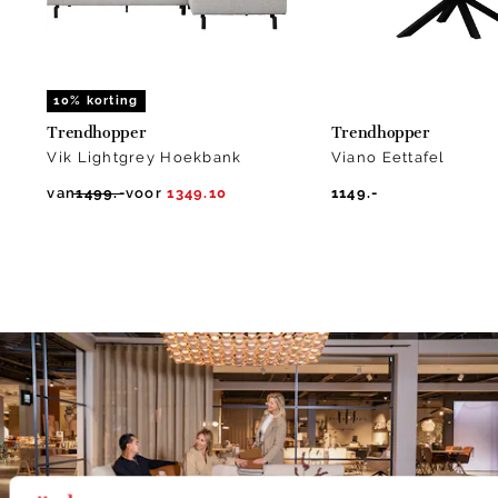
10% korting
Trendhopper
Trendhopper
Vik Lightgrey Hoekbank
Viano Eettafel
van
1499.-
voor
1349.10
1149.-