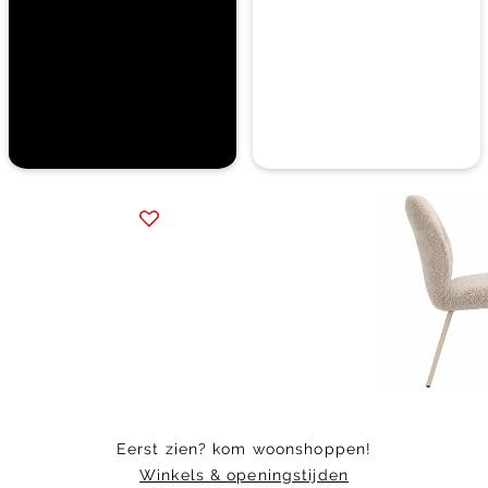
Item
1
of
5
Eerst zien? kom woonshoppen!
Winkels & openingstijden