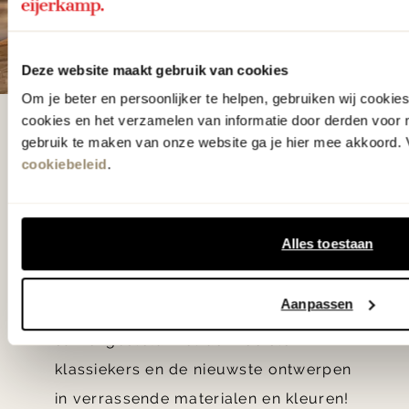
Deze website maakt gebruik van cookies
Om je beter en persoonlijker te helpen, gebruiken wij cooki
cookies en het verzamelen van informatie door derden voor 
De woonwinkel
gebruik te maken van onze website ga je hier mee akkoord. V
gezien op tv!
cookiebeleid
.
Wie kent het programma vtwonen
Alles toestaan
'Weer verliefd op je huis' niet? We
hebben met liefde de mooiste woon-,
Aanpassen
slaap- en designcollecties
samengesteld met de mooiste
klassiekers en de nieuwste ontwerpen
in verrassende materialen en kleuren!