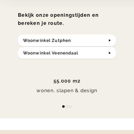
Bekijk onze openingstijden en
bereken je route.
Woonwinkel Zutphen
Woonwinkel Veenendaal
55.000 m2
wonen, slapen & design
Item
item
item
item
item
1
0
1
2
3
of
4